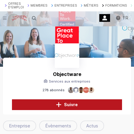
OFFRES
MEMBRES
ENTREPRISES
MÉTIERS
FORMATIONS
D'EMPLOI
FR
Recherche
Objectware
Services aux entreprises
278 abonnés
NMT
Suivre
Entreprise
Évènements
Actus