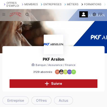
OFFRES
MEMBRES
ENTREPRISES
MÉTIERS
FORMATIONS
D'EMPLOI
FR
Recherche
PKF Arsilon
Banque / Assurance / Finance
3129 abonnés
MH
SM
KZ
AT
Suivre
Entreprise
Offres
Actus