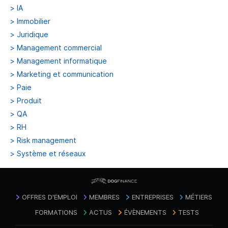
>
IA
>
Immobilier
>
Juridique
>
Management commercial
>
Management informatique
>
Marketing et communication
>
Paie
>
Produit
>
QA
>
RH
>
Risk management
>
Système et réseaux
OFFRES D'EMPLOI
MEMBRES
ENTREPRISES
MÉTIERS
FORMATIONS
ACTUS
ÉVÈNEMENTS
TESTS