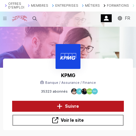
OFFRES
MEMBRES
ENTREPRISES
MÉTIERS
FORMATIONS
D'EMPLOI
FR
Recherche
KPMG
Banque / Assurance / Finance
35323 abonnés
JB
DMM
BAI
Suivre
Voir le site