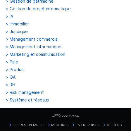
>
Gestion de patrimoine
>
Gestion de projet informatique
>
IA
>
Immobilier
>
Juridique
>
Management commercial
>
Management informatique
>
Marketing et communication
>
Paie
>
Produit
>
QA
>
RH
>
Risk management
>
Système et réseaux
OFFRES D'EMPLOI
MEMBRES
ENTREPRISES
MÉTIERS