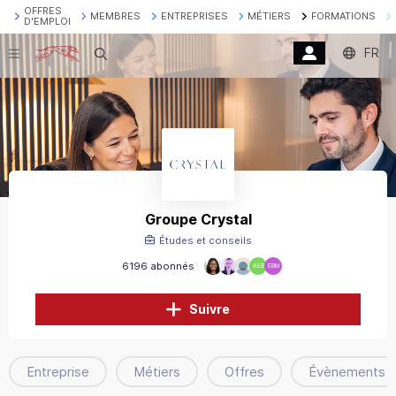
OFFRES
MEMBRES
ENTREPRISES
MÉTIERS
FORMATIONS
D'EMPLOI
FR
Recherche
Groupe Crystal
Études et conseils
6196 abonnés
AEB
EBM
Suivre
Entreprise
Métiers
Offres
Évènements