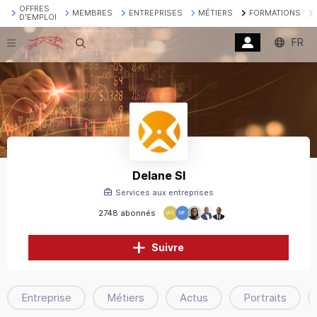
OFFRES
MEMBRES
ENTREPRISES
MÉTIERS
FORMATIONS
D'EMPLOI
FR
Recherche
Delane SI
Services aux entreprises
2748 abonnés
IAO
MF
Suivre
Entreprise
Métiers
Actus
Portraits