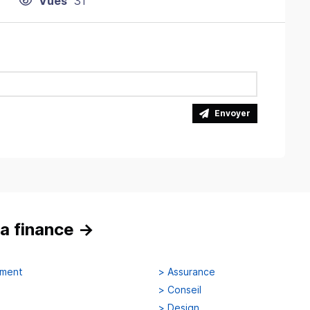
Vues
31
Envoyer
a finance
→
ement
>
Assurance
>
Conseil
>
Design