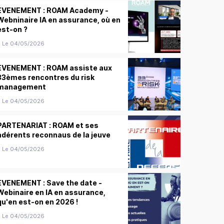
EVENEMENT : ROAM Academy -
Webninaire IA en assurance, où en
est-on ?
Le 04/05/2026
EVENEMENT : ROAM assiste aux
33èmes rencontres du risk
management
Le 04/05/2026
PARTENARIAT : ROAM et ses
adérents reconnaus de la jeuve
Le 04/05/2026
EVENEMENT : Save the date -
Webinaire en IA en assurance,
qu'en est-on en 2026 !
Le 04/05/2026