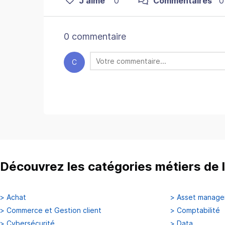
J'aime
0
Commentaires
0
0 commentaire
C
Découvrez les catégories métiers de l
>
Achat
>
Asset manag
>
Commerce et Gestion client
>
Comptabilité
>
Cybersécurité
>
Data