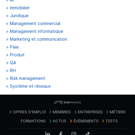
>
Immobilier
>
Juridique
>
Management commercial
>
Management informatique
>
Marketing et communication
>
Paie
>
Produit
>
QA
>
RH
>
Risk management
>
Système et réseaux
OFFRES D'EMPLOI
MEMBRES
ENTREPRISES
MÉTIERS
FORMATIONS
ACTUS
ÉVÈNEMENTS
TESTS