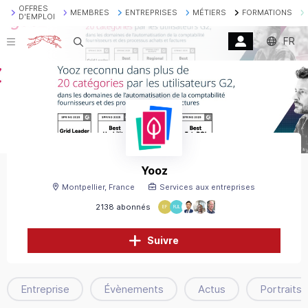
OFFRES
MEMBRES
ENTREPRISES
MÉTIERS
FORMATIONS
D'EMPLOI
FR
Recherche
Yooz
Montpellier, France
Services aux entreprises
2138 abonnés
EF
RJL
Suivre
Entreprise
Évènements
Actus
Portraits