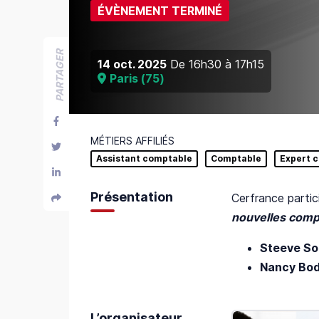
ÉVÈNEMENT TERMINÉ
PARTAGER
14 oct. 2025
De
16h30
à
17h15
Paris
(
75
)
MÉTIERS AFFILIÉS
Assistant comptable
Comptable
Expert 
Présentation
Cerfrance partic
nouvelles com
Steeve So
Nancy Bod
L’organisateur