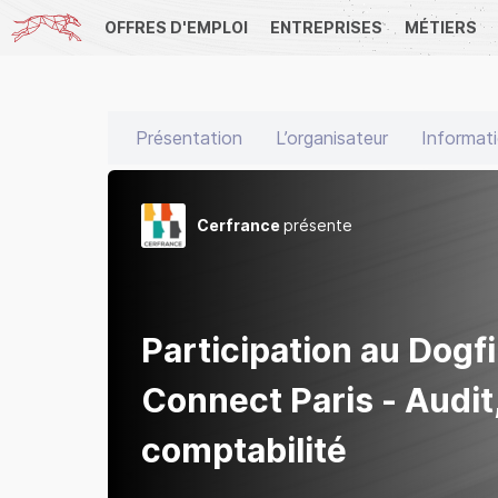
OFFRES D'EMPLOI
ENTREPRISES
MÉTIERS
Présentation
L’organisateur
Informati
Cerfrance
présente
Participation au Dogf
Connect Paris - Audit,
comptabilité