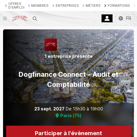
OFFRES
MEMBRES
ENTREPRISES
MÉTIERS
FORMATIONS
D'EMPLOI
FR
Recherche
1 entreprise présente
Dogfinance Connect - Audit et
Comptabilité
23 sept. 2027
De
15h30
à
19h00
Paris
(
75
)
Participer à l'évènement