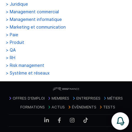
>
Juridique
>
Management commercial
>
Management informatique
>
Marketing et communication
>
Paie
>
Produit
>
QA
>
RH
>
Risk management
>
Système et réseaux
OFFRES D'EMPLOI
MEMBRES
ENTREPRISES
MÉTIERS
FORMATIONS
ACTUS
ÉVÈNEMENTS
TESTS