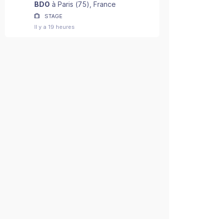
2027) - F/H
BDO
à
Paris
(
75
)
, France
STAGE
Il y a 19 heures