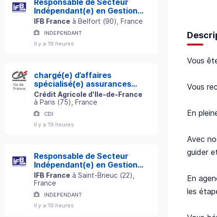
Responsable de Secteur
Indépendant(e) en Gestion
de Patrimoine
IFB France
à
Belfort
(
90
)
, France
INDEPENDANT
Descri
Il y a 19 heures
Vous ête
chargé(e) d’affaires
spécialisé(e) assurances
Vous rec
professionnelles h/f
Crédit Agricole d'Ile-de-France
à
Paris
(
75
)
, France
En plein
CDI
Il y a 19 heures
Avec n
guider e
Responsable de Secteur
Indépendant(e) en Gestion
de Patrimoine
IFB France
à
Saint-Brieuc
(
22
)
,
En agen
France
les étap
INDEPENDANT
Il y a 19 heures