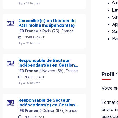
Su
Il y a 19 heures
Le
Su
Conseiller(e) en Gestion de
Ap
Patrimoine Indépendant(e)
Su
IFB France
à
Paris
(
75
)
, France
INDEPENDANT
Par
Il y a 19 heures
Responsable de Secteur
Indépendant(e) en Gestion
de Patrimoine
IFB France
à
Nevers
(
58
)
, France
Profil
INDEPENDANT
Il y a 19 heures
Votre pro
Responsable de Secteur
Formati
Indépendant(e) en Gestion
environ
de Patrimoine
IFB France
à
Colmar
(
68
)
, France
apprécié
INDEPENDANT