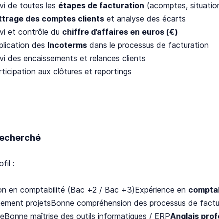
ivi de toutes les
étapes de facturation
(acomptes, situation
ttrage des comptes clients
et analyse des écarts
ivi et contrôle du
chiffre d’affaires en euros (€)
plication des
Incoterms
dans le processus de facturation
ivi des encaissements et relances clients
ticipation aux clôtures et reportings
 recherché
fil :
on en comptabilité (Bac +2 / Bac +3)Expérience en
comptab
nement projetsBonne compréhension des processus de fact
eBonne maîtrise des outils informatiques / ERP
Anglais prof