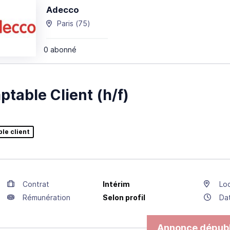
Adecco
Paris
(75)
0 abonné
table Client (h/f)
le client
Contrat
Intérim
Loc
Rémunération
Selon profil
Da
Annonce dépubl