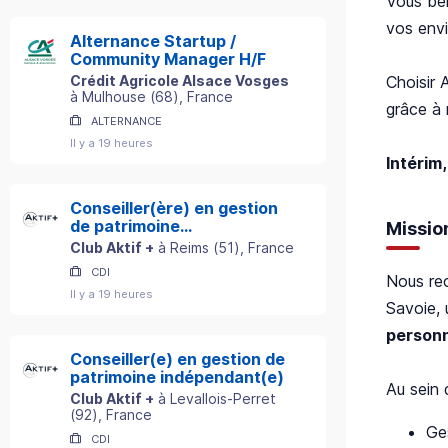
Vous bén
vos envi
Alternance Startup /
Community Manager H/F
Choisir 
Crédit Agricole Alsace Vosges
à
Mulhouse
(
68
)
, France
grâce à 
ALTERNANCE
Il y a 19 heures
Intérim,
Conseiller(ère) en gestion
de patrimoine
Missio
indépendant(e)
Club Aktif +
à
Reims
(
51
)
, France
CDI
Nous rec
Il y a 19 heures
Savoie,
person
Conseiller(e) en gestion de
patrimoine indépendant(e)
Au sein 
Club Aktif +
à
Levallois-Perret
(
92
)
, France
Ge
CDI