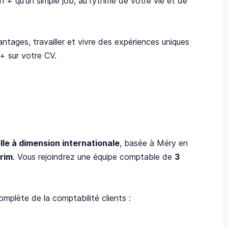
 + qu'un simple job, au rythme de votre vie et de
ntages, travailler et vivre des expériences uniques
 + sur votre CV.
lle à dimension internationale
, basée à Méry en
érim
. Vous rejoindrez une équipe comptable de
3
omplète de la comptabilité clients :