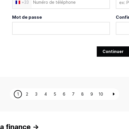
+
33
Mot de passe
Confi
Continuer
1
2
3
4
5
6
7
8
9
10
a finance
→