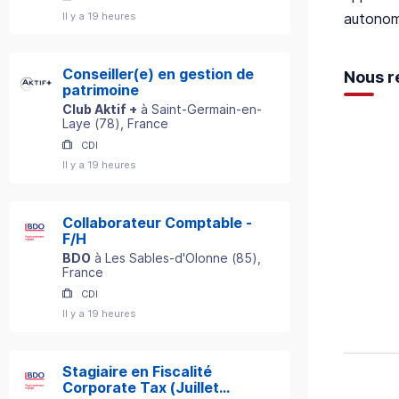
autonomi
Il y a 19 heures
Conseiller(e) en gestion de
Nous r
patrimoine
Club Aktif +
à
Saint-Germain-en-
Laye
(
78
)
, France
CDI
Il y a 19 heures
Collaborateur Comptable -
F/H
BDO
à
Les Sables-d'Olonne
(
85
)
,
France
CDI
Il y a 19 heures
Stagiaire en Fiscalité
Corporate Tax (Juillet