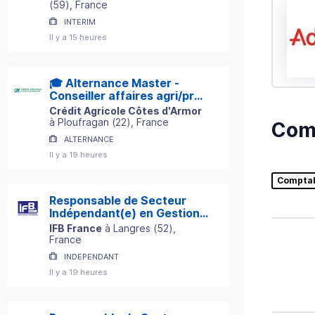
(
59
)
, France
INTERIM
Il y a 15 heures
🎓 Alternance Master -
Conseiller affaires agri/pro
H/F
Crédit Agricole Côtes d'Armor
à
Ploufragan
(
22
)
, France
Comp
ALTERNANCE
Il y a 19 heures
Comptab
Responsable de Secteur
Indépendant(e) en Gestion
de Patrimoine
IFB France
à
Langres
(
52
)
,
France
INDEPENDANT
Il y a 19 heures