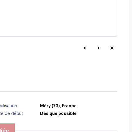
alisation
Méry
(73),
France
te de début
Dès que possible
iée