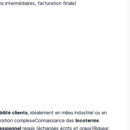
s intermédiaires, facturation finale)
ilité clients
, idéalement en milieu industriel ou en
uration complexeConnaissance des
Incoterms
essionnel
requis (échanges écrits et oraux)Rigueur,