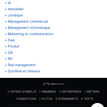
>
IA
>
Immobilier
>
Juridique
>
Management commercial
>
Management informatique
>
Marketing et communication
>
Paie
>
Produit
>
QA
>
RH
>
Risk management
>
Système et réseaux
OFFRES D'EMPLOI
MEMBRES
ENTREPRISES
MÉTIERS
FORMATIONS
ACTUS
ÉVÈNEMENTS
TESTS