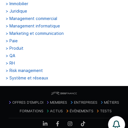
>
Immobilier
>
Juridique
>
Management commercial
>
Management informatique
>
Marketing et communication
>
Paie
>
Produit
>
QA
>
RH
>
Risk management
>
Système et réseaux
OFFRES D'EMPLOI
MEMBRES
ENTREPRISES
MÉTIERS
FORMATIONS
ACTUS
ÉVÈNEMENTS
TESTS