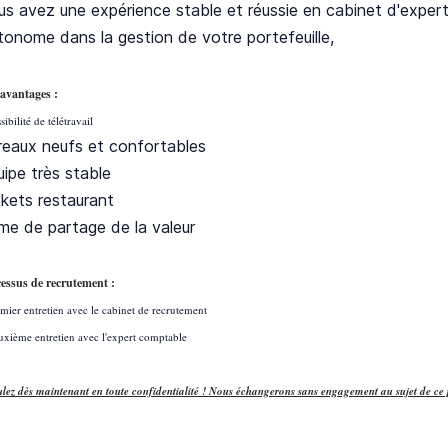
us avez une expérience stable et réussie en cabinet d'experti
tonome dans la gestion de votre portefeuille,
avantages :
sibilité de télétravail
reaux neufs et confortables
uipe très stable
ckets restaurant
ime de partage de la valeur
essus de recrutement :
emier entretien avec le cabinet de recrutement
uxième entretien avec l'expert comptable
ulez dès maintenant en toute confidentialité ! Nous échangerons sans engagement au sujet de ce 