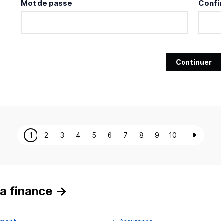
Mot de passe
Confi
Continuer
1
2
3
4
5
6
7
8
9
10
a finance
→