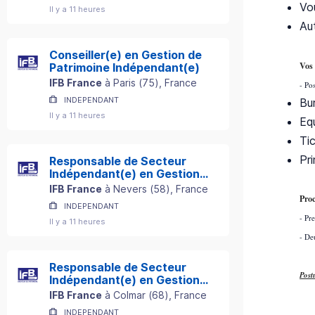
Vo
Il y a 11 heures
Au
Conseiller(e) en Gestion de
Vos 
Patrimoine Indépendant(e)
IFB France
à
Paris
(
75
)
, France
- Pos
INDEPENDANT
Bu
Il y a 11 heures
Eq
Ti
Pr
Responsable de Secteur
Indépendant(e) en Gestion
de Patrimoine
IFB France
à
Nevers
(
58
)
, France
Proc
INDEPENDANT
- Pr
Il y a 11 heures
- De
Responsable de Secteur
Post
Indépendant(e) en Gestion
de Patrimoine
IFB France
à
Colmar
(
68
)
, France
INDEPENDANT