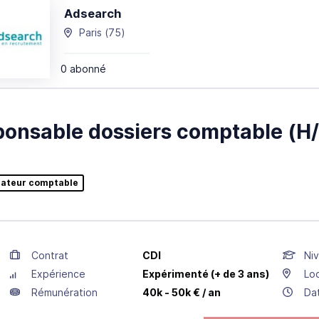
Adsearch
Paris
(75)
0 abonné
onsable dossiers comptable (H/
rateur comptable
Contrat
CDI
Niv
Expérience
Expérimenté (+ de 3 ans)
Loc
Rémunération
40k - 50k € / an
Da