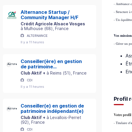
- Ambiance co
Alternance Startup /
- Structure à
Community Manager H/F
- Un équilibr
Crédit Agricole Alsace Vosges
à
Mulhouse
(
68
)
, France
Vos mission
ALTERNANCE
Il y a 11 heures
- Gérer un po
Ass
Conseiller(ère) en gestion
Êtr
de patrimoine
En
indépendant(e)
Club Aktif +
à
Reims
(
51
)
, France
CDI
Il y a 11 heures
Profil
Conseiller(e) en gestion de
patrimoine indépendant(e)
Votre profil 
Club Aktif +
à
Levallois-Perret
(
92
)
, France
- Titulaire d
CDI