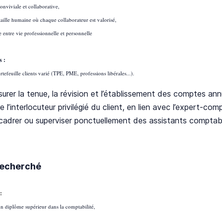
nviviale et collaborative,
 taille humaine où chaque collaborateur est valorisé,
e entre vie professionnelle et personnelle
s :
rtefeuille clients varié (TPE, PME, professions libérales...).
urer la tenue, la révision et l’établissement des comptes ann
e l’interlocuteur privilégié du client, en lien avec l’expert-com
cadrer ou superviser ponctuellement des assistants comptabl
 recherché
:
'un diplôme supérieur dans la comptabilité,