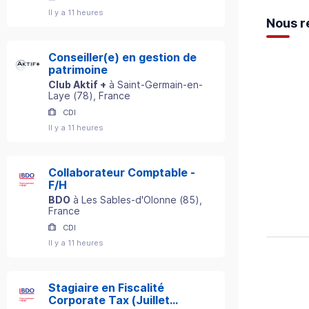
Il y a 11 heures
Nous r
Conseiller(e) en gestion de
patrimoine
Club Aktif +
à
Saint-Germain-en-
Laye
(
78
)
, France
CDI
Il y a 11 heures
Collaborateur Comptable -
F/H
BDO
à
Les Sables-d'Olonne
(
85
)
,
France
CDI
Il y a 11 heures
Stagiaire en Fiscalité
Corporate Tax (Juillet