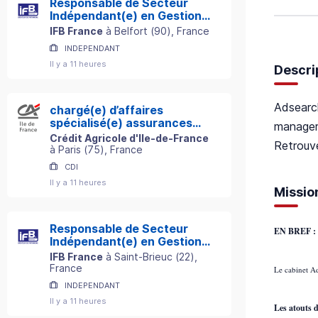
Responsable de Secteur
Indépendant(e) en Gestion
de Patrimoine
IFB France
à
Belfort
(
90
)
, France
INDEPENDANT
Il y a 11 heures
Descri
Adsearch
chargé(e) d’affaires
spécialisé(e) assurances
managers
professionnelles h/f
Crédit Agricole d'Ile-de-France
Retrouve
à
Paris
(
75
)
, France
CDI
Il y a 11 heures
Missio
Responsable de Secteur
EN BREF 
Indépendant(e) en Gestion
de Patrimoine
IFB France
à
Saint-Brieuc
(
22
)
,
France
Le cabinet Ad
INDEPENDANT
Il y a 11 heures
Les atouts d