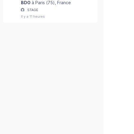
2027) - F/H
BDO
à
Paris
(
75
)
, France
STAGE
Il y a 11 heures