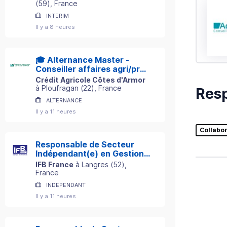
(
59
)
, France
INTERIM
Il y a 8 heures
🎓 Alternance Master -
Conseiller affaires agri/pro
H/F
Crédit Agricole Côtes d'Armor
à
Ploufragan
(
22
)
, France
Resp
ALTERNANCE
Il y a 11 heures
Collabo
Responsable de Secteur
Indépendant(e) en Gestion
de Patrimoine
IFB France
à
Langres
(
52
)
,
France
INDEPENDANT
Il y a 11 heures