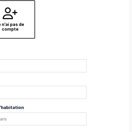
 n’ai pas de
compte
'habitation