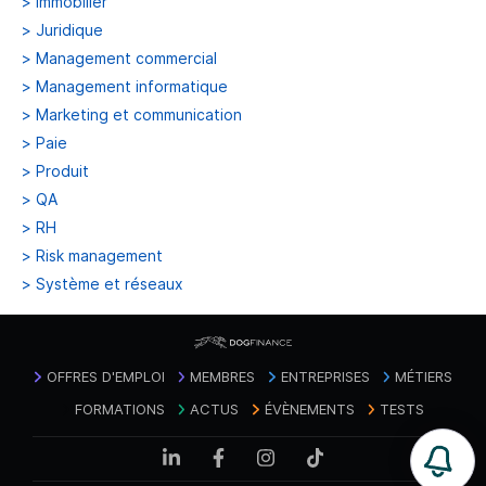
>
Immobilier
>
Juridique
>
Management commercial
>
Management informatique
>
Marketing et communication
>
Paie
>
Produit
>
QA
>
RH
>
Risk management
>
Système et réseaux
OFFRES D'EMPLOI
MEMBRES
ENTREPRISES
MÉTIERS
FORMATIONS
ACTUS
ÉVÈNEMENTS
TESTS