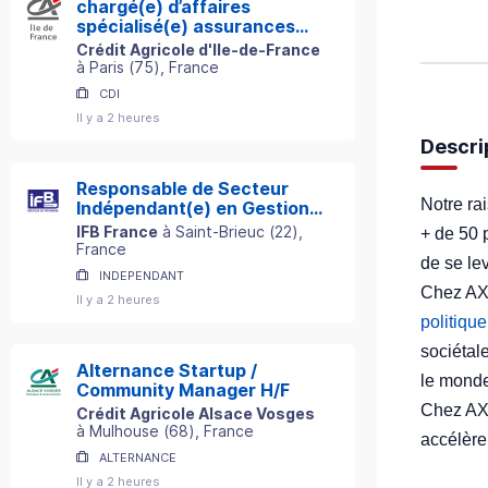
chargé(e) d’affaires
spécialisé(e) assurances
professionnelles h/f
Crédit Agricole d'Ile-de-France
à
Paris
(
75
)
, France
CDI
Il y a 2 heures
Descri
Responsable de Secteur
Notre ra
Indépendant(e) en Gestion
de Patrimoine
IFB France
à
Saint-Brieuc
(
22
)
,
+ de 50 
France
de se le
INDEPENDANT
Chez AXA
Il y a 2 heures
politiqu
sociétal
Alternance Startup /
le monde
Community Manager H/F
Chez AX
Crédit Agricole Alsace Vosges
à
Mulhouse
(
68
)
, France
accélère
ALTERNANCE
Il y a 2 heures