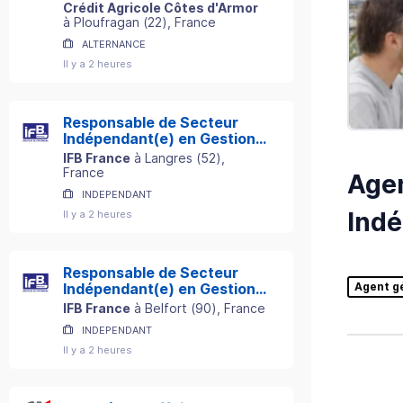
H/F
Crédit Agricole Côtes d'Armor
à
Ploufragan
(
22
)
, France
ALTERNANCE
Il y a 2 heures
Responsable de Secteur
Indépendant(e) en Gestion
de Patrimoine
IFB France
à
Langres
(
52
)
,
France
Agen
INDEPENDANT
Indé
Il y a 2 heures
Responsable de Secteur
Agent g
Indépendant(e) en Gestion
de Patrimoine
IFB France
à
Belfort
(
90
)
, France
INDEPENDANT
Il y a 2 heures