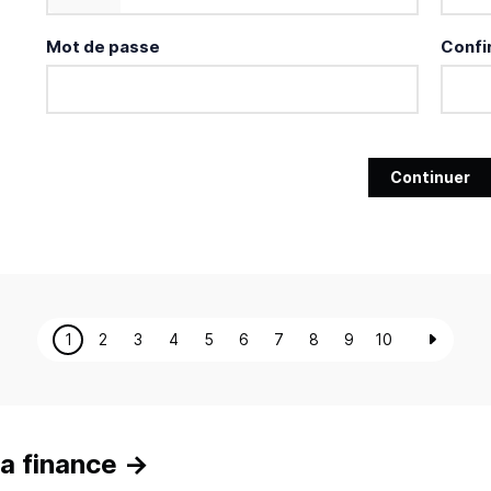
Mot de passe
Confi
Continuer
1
2
3
4
5
6
7
8
9
10
a finance
→