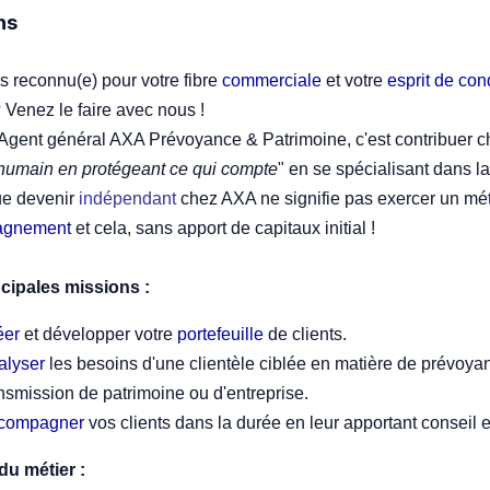
ns
s reconnu(e) pour votre fibre
commerciale
et votre
esprit de co
 Venez le faire avec nous !
Agent général AXA Prévoyance & Patrimoine, c'est contribuer ch
humain en protégeant ce qui compte
" en se spécialisant dans l
ue devenir
indépendant
chez AXA ne signifie pas exercer un mét
agnement
et cela, sans apport de capitaux initial !
ncipales missions :
éer
et développer votre
portefeuille
de clients.
alyser
les besoins d'une clientèle ciblée en matière de prévoyanc
nsmission de patrimoine ou d'entreprise.
compagner
vos clients dans la durée en leur apportant conseil e
du métier :