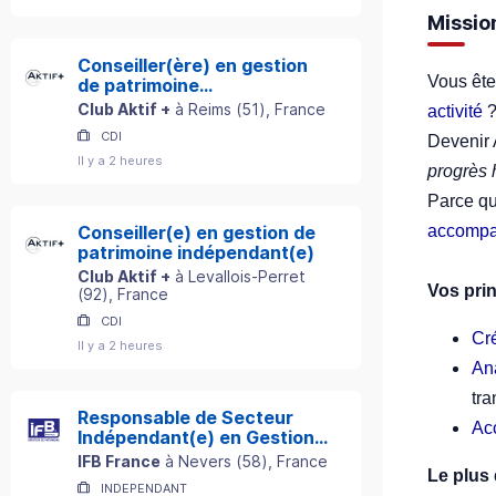
Missio
Conseiller(ère) en gestion
Vous ête
de patrimoine
indépendant(e)
Club Aktif +
à
Reims
(
51
)
, France
activité
?
CDI
Devenir 
Il y a 2 heures
progrès 
Parce q
accomp
Conseiller(e) en gestion de
patrimoine indépendant(e)
Club Aktif +
à
Levallois-Perret
Vos pri
(
92
)
, France
CDI
Cr
Il y a 2 heures
An
tra
Responsable de Secteur
Ac
Indépendant(e) en Gestion
de Patrimoine
IFB France
à
Nevers
(
58
)
, France
Le plus 
INDEPENDANT