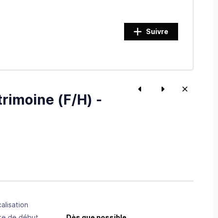
Suivre
rimoine (F/H) -
alisation
te de début
Dès que possible