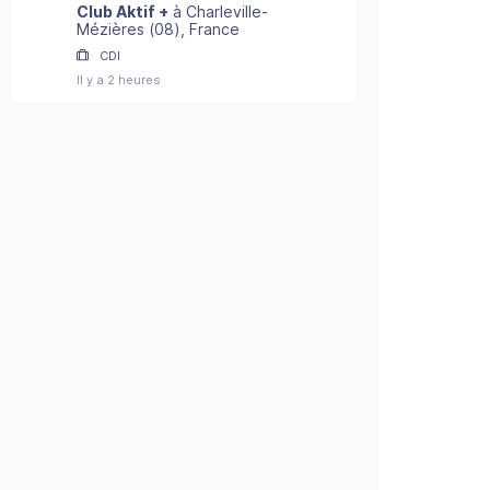
Club Aktif +
à
Charleville-
Mézières
(
08
)
, France
CDI
Il y a 2 heures