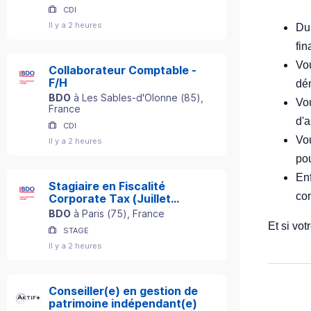
CDI
Il y a 2 heures
Dur
fin
Vo
Collaborateur Comptable -
F/H
dé
BDO
à
Les Sables-d'Olonne
(
85
)
,
Vo
France
d'
CDI
Vo
Il y a 2 heures
po
Enf
Stagiaire en Fiscalité
co
Corporate Tax (Juillet
2027) - F/H
BDO
à
Paris
(
75
)
, France
Et si vo
STAGE
Il y a 2 heures
Conseiller(e) en gestion de
patrimoine indépendant(e)