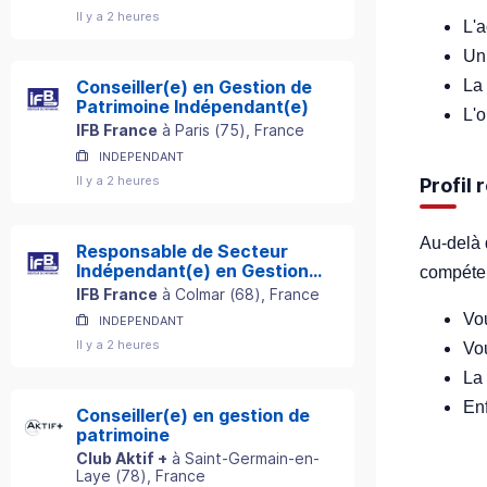
Il y a 2 heures
L'
U
La 
Conseiller(e) en Gestion de
Patrimoine Indépendant(e)
L'o
IFB France
à
Paris
(
75
)
, France
INDEPENDANT
Il y a 2 heures
Profil
Au-delà 
Responsable de Secteur
Indépendant(e) en Gestion
compéten
de Patrimoine
IFB France
à
Colmar
(
68
)
, France
Vo
INDEPENDANT
Il y a 2 heures
Vou
La
En
Conseiller(e) en gestion de
patrimoine
Club Aktif +
à
Saint-Germain-en-
Laye
(
78
)
, France