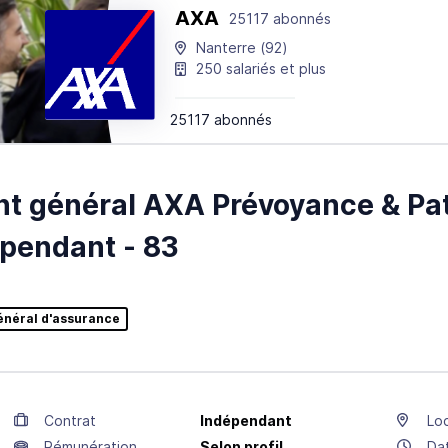
AXA
25117 abonnés
Nanterre
(92)
250 salariés et plus
25117 abonnés
t général AXA Prévoyance & Pat
pendant - 83
énéral d'assurance
Contrat
Indépendant
Loc
Rémunération
Selon profil
Da