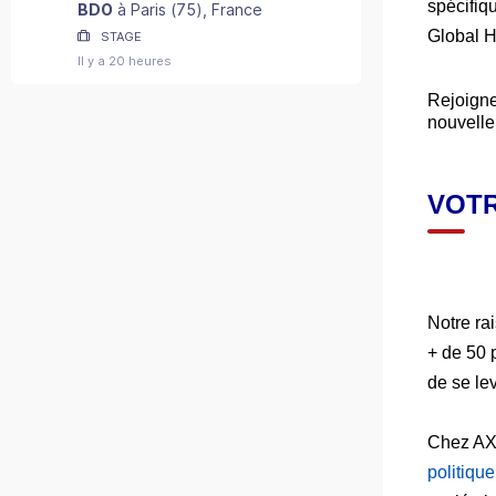
2027) - F/H
spécifiq
BDO
à
Paris
(
75
)
, France
Global H
STAGE
Il y a 20 heures
Rejoigne
nouvelle
VOTR
Notre ra
+ de 50 
de se le
Chez AXA
politiqu