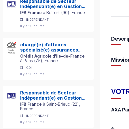
Responsable de Secteur
Indépendant(e) en Gestion
de Patrimoine
IFB France
à
Belfort
(
90
)
, France
INDEPENDANT
Il y a 20 heures
Descri
chargé(e) d’affaires
spécialisé(e) assurances
professionnelles h/f
Crédit Agricole d'Ile-de-France
Missio
à
Paris
(
75
)
, France
CDI
Il y a 20 heures
VOTR
Responsable de Secteur
Indépendant(e) en Gestion
de Patrimoine
IFB France
à
Saint-Brieuc
(
22
)
,
France
AXA Par
INDEPENDANT
Il y a 20 heures