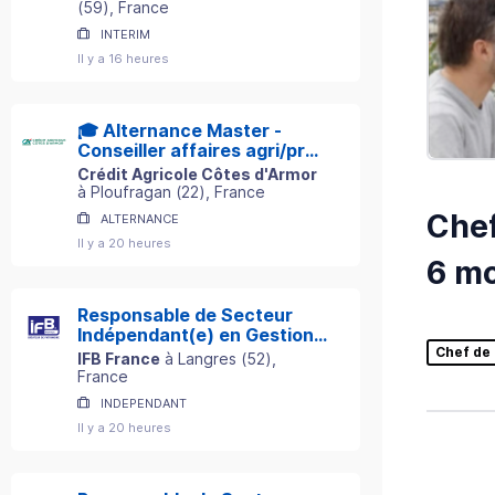
(
59
)
, France
INTERIM
Il y a 16 heures
🎓 Alternance Master -
Conseiller affaires agri/pro
H/F
Crédit Agricole Côtes d'Armor
à
Ploufragan
(
22
)
, France
Chef
ALTERNANCE
Il y a 20 heures
6 mo
Responsable de Secteur
Indépendant(e) en Gestion
Chef de 
de Patrimoine
IFB France
à
Langres
(
52
)
,
France
INDEPENDANT
Il y a 20 heures