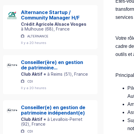
Êtes-vou
transform
Alternance Startup /
services
Community Manager H/F
Crédit Agricole Alsace Vosges
à
Mulhouse
(
68
)
, France
ALTERNANCE
Votre rô
Il y a 20 heures
cadre de
outils et
Conseiller(ère) en gestion
de patrimoine
indépendant(e)
Club Aktif +
à
Reims
(
51
)
, France
Principa
CDI
Pil
Il y a 20 heures
Aut
Amé
Conseiller(e) en gestion de
Ass
patrimoine indépendant(e)
Club Aktif +
à
Levallois-Perret
Sup
(
92
)
, France
no
CDI