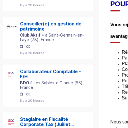
POUR
Il y a 20 heures
Conseiller(e) en gestion de
Vous rej
patrimoine
Club Aktif +
à
Saint-Germain-en-
avantag
Laye
(
78
)
, France
CDI
Rém
Il y a 20 heures
Par
Pl
Co
Collaborateur Comptable -
Pro
F/H
Po
BDO
à
Les Sables-d'Olonne
(
85
)
,
Tél
France
Re
CDI
Sub
Il y a 20 heures
Stagiaire en Fiscalité
Nous som
Corporate Tax (Juillet