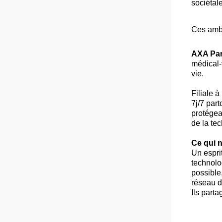
sociétal
Ces ambi
AXA Par
médical-
vie.
Filiale 
7j/7 part
protégea
de la te
Ce qui n
Un espri
technolo
possible
réseau d
Ils part