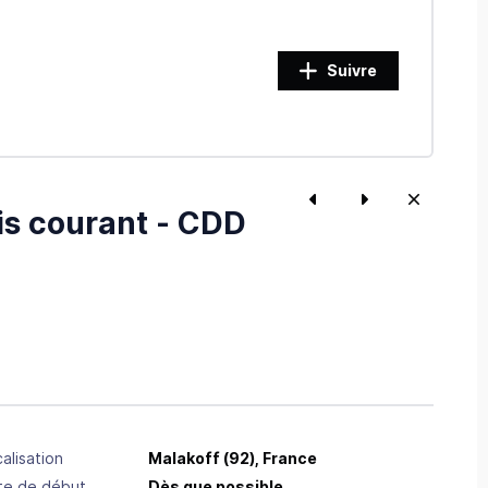
Suivre
is courant - CDD
alisation
Malakoff
(92),
France
te de début
Dès que possible