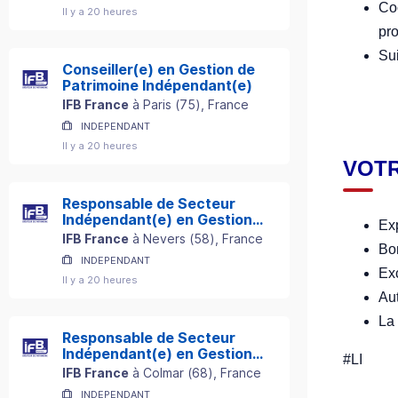
Coo
Il y a 20 heures
pro
Sui
Conseiller(e) en Gestion de
Patrimoine Indépendant(e)
IFB France
à
Paris
(
75
)
, France
INDEPENDANT
Il y a 20 heures
VOTR
Responsable de Secteur
Indépendant(e) en Gestion
Exp
de Patrimoine
IFB France
à
Nevers
(
58
)
, France
Bon
INDEPENDANT
Exc
Il y a 20 heures
Aut
La 
Responsable de Secteur
Indépendant(e) en Gestion
#LI
de Patrimoine
IFB France
à
Colmar
(
68
)
, France
INDEPENDANT