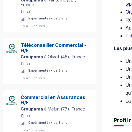
typ
France
Or
CDI
Expérimenté (+ de 3 ans)
Réa
Il y a 16 heures
Ap
Fid
Téléconseiller Commercial -
Les plus
H/F
Groupama
à
Olivet
(
45
)
, France
Une
CDI
Un
Expérimenté (+ de 3 ans)
U
Il y a 16 heures
U
qu'
Commercial en Assurances
La 
H/F
Groupama
à
Melun
(
77
)
, France
CDI
Profil
Expérimenté (+ de 3 ans)
Il y a 16 heures