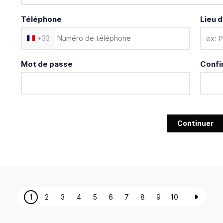
Téléphone
Lieu d
+
33
Mot de passe
Confi
Continuer
1
2
3
4
5
6
7
8
9
10