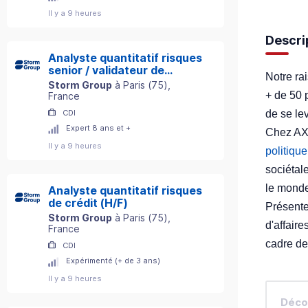
Il y a 9 heures
Descri
Analyste quantitatif risques
senior / validateur de
Notre ra
modèles (H/F)
Storm Group
à
Paris
(
75
)
,
+ de 50 
France
de se le
CDI
Expert 8 ans et +
Chez AXA
Il y a 9 heures
politiqu
sociétal
le monde
Analyste quantitatif risques
de crédit (H/F)
Présente
Storm Group
à
Paris
(
75
)
,
d'affaire
France
cadre de 
CDI
Expérimenté (+ de 3 ans)
Il y a 9 heures
Décou