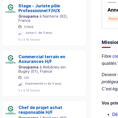
Stage - Juriste pôle
Ann
Professionnel F/H/X
Groupama
à
Nanterre
(
92
)
,
Portr
France
STAGE
Junior (- de 3 ans)
Il y a 16 heures
Missio
Fibre
co
Commercial terrain en
Assurances H/F
qualités
Groupama
à
Ambérieu-en-
Bugey
(
01
)
, France
Devenir 
CDI
protégea
Expérimenté (+ de 3 ans)
C’est é
Il y a 16 heures
Vos prin
Chef de projet achat
responsable H/F
Dé
Groupama
à
Nanterre
(
92
)
,