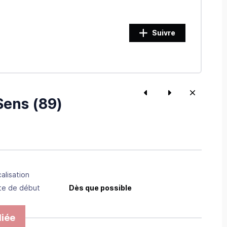
Suivre
Sens (89)
alisation
te de début
Dès que possible
iée