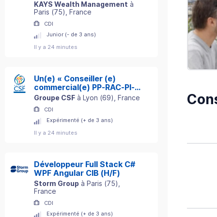
KAYS Wealth Management
à
Paris
(
75
)
, France
CDI
Junior (- de 3 ans)
Il y a 24 minutes
Un(e) « Conseiller (e)
commercial(e) PP-RAC-PI-
Cons
ADE »
Groupe CSF
à
Lyon
(
69
)
, France
CDI
Expérimenté (+ de 3 ans)
Il y a 24 minutes
Développeur Full Stack C#
WPF Angular CIB (H/F)
Storm Group
à
Paris
(
75
)
,
France
CDI
Expérimenté (+ de 3 ans)