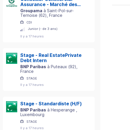
Assurance - Marché des
Particuliers - Secteur St-
Groupama
à
Saint-Pol-sur-
Pol-sur-Ternoise (62) H/F
Ternoise
(
62
)
, France
CDI
Junior (- de 3 ans)
Il y a 17 heures
Stage - Real EstatePrivate
Debt Intern
BNP Paribas
à
Puteaux
(
92
)
,
France
STAGE
Il y a 17 heures
Stage - Standardiste (H/F)
BNP Paribas
à
Hesperange
,
Luxembourg
STAGE
Il y a 17 heures