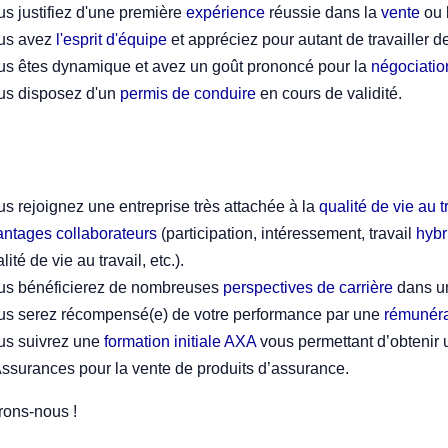
s justifiez d'une première
expérience
réussie dans la
vente
ou 
us avez
l'esprit d'équipe
et appréciez pour autant de travailler 
us êtes dynamique et avez un goût prononcé pour la
négociatio
us disposez d'un
permis de conduire
en cours de validité.
s rejoignez une entreprise très attachée à la
qualité de vie au t
antages collaborateurs
(participation, intéressement, travail
hybr
lité de vie au travail, etc.).
us bénéficierez de nombreuses
perspectives de carrière
dans un
us serez récompensé(e) de votre performance par une
rémunéra
us suivrez une
formation initiale AXA
vous permettant d’obtenir 
ssurances pour la vente de produits d’assurance.
ons-nous !