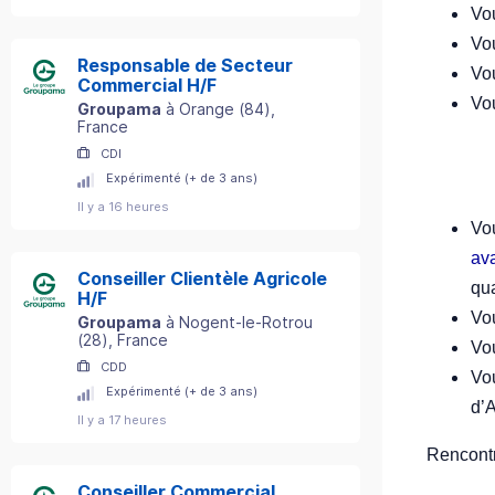
Vou
Vo
Responsable de Secteur
Vo
Commercial H/F
Vo
Groupama
à
Orange
(
84
)
,
France
CDI
Expérimenté (+ de 3 ans)
Il y a 16 heures
Vou
av
Conseiller Clientèle Agricole
qua
H/F
Vo
Groupama
à
Nogent-le-Rotrou
(
28
)
, France
Vo
CDD
Vo
Expérimenté (+ de 3 ans)
d’A
Il y a 17 heures
Rencontr
Conseiller Commercial