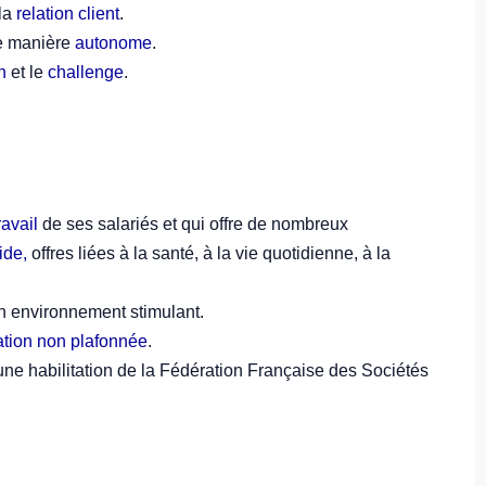
la
relation client
.
de manière
autonome
.
n
et le
challenge
.
ravail
de ses salariés et qui offre de nombreux
ide,
offres liées à la santé, à la vie quotidienne, à la
 environnement stimulant.
tion non plafonnée
.
une habilitation de la Fédération Française des Sociétés