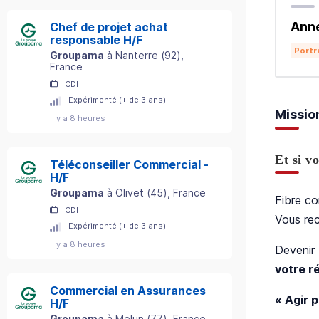
Ann
Chef de projet achat
responsable H/F
Portr
Groupama
à
Nanterre
(
92
)
,
France
CDI
Expérimenté (+ de 3 ans)
Missio
Il y a 8 heures
Et si v
Téléconseiller Commercial -
H/F
Groupama
à
Olivet
(
45
)
, France
Fibre co
CDI
Vous rec
Expérimenté (+ de 3 ans)
Il y a 8 heures
Devenir
votre r
Commercial en Assurances
« Agir 
H/F
Groupama
à
Melun
(
77
)
, France