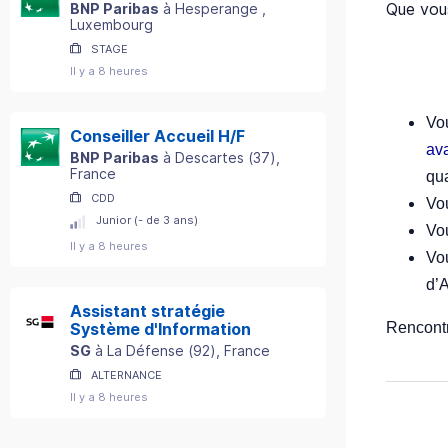
Que vous
BNP Paribas
à
Hesperange
,
Luxembourg
STAGE
Il y a 8 heures
Vou
Conseiller Accueil H/F
av
BNP Paribas
à
Descartes
(
37
)
,
France
qua
CDD
Vo
Junior (- de 3 ans)
Vo
Il y a 8 heures
Vo
d’A
Assistant stratégie
Rencontr
Système d'Information
SG
à
La Défense
(
92
)
, France
ALTERNANCE
Il y a 8 heures