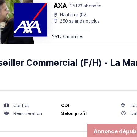
AXA
25123 abonnés
Nanterre
(92)
250 salariés et plus
25123 abonnés
eiller Commercial (F/H) - La M
Contrat
CDI
Loc
Rémunération
Selon profil
Da
Annonce dépubl