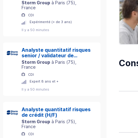
Storm Group
à
Paris
(
75
)
,
France
CDI
Expérimenté (+ de 3 ans)
Il y a 50 minutes
Analyste quantitatif risques
senior / validateur de
Cons
modèles (H/F)
Storm Group
à
Paris
(
75
)
,
France
CDI
Expert 8 ans et +
Il y a 50 minutes
Analyste quantitatif risques
de crédit (H/F)
Storm Group
à
Paris
(
75
)
,
France
CDI