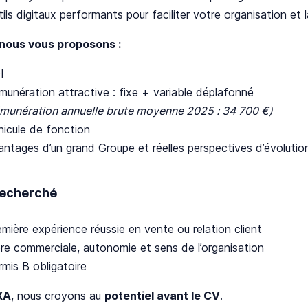
ils digitaux performants pour faciliter votre organisation et la
nous vous proposons :
I
munération attractive : fixe + variable déplafonné
émunération annuelle brute moyenne 2025 : 34 700 €)
hicule de fonction
antages d’un grand Groupe et réelles perspectives d’évolutio
 recherché
mière expérience réussie en vente ou relation client
bre commerciale, autonomie et sens de l’organisation
rmis B obligatoire
XA
, nous croyons au
potentiel avant le CV
.