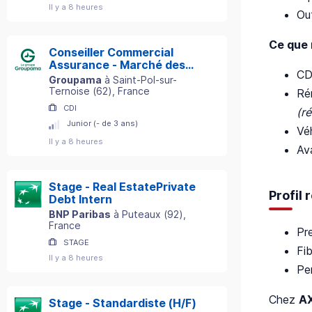
Il y a 8 heures
Out
Ce que 
Conseiller Commercial
Assurance - Marché des
CD
Particuliers - Secteur St-
Groupama
à
Saint-Pol-sur-
Pol-sur-Ternoise (62) H/F
Ternoise
(
62
)
, France
Ré
CDI
(r
Junior (- de 3 ans)
Vé
Il y a 8 heures
Av
Stage - Real EstatePrivate
Profil
Debt Intern
BNP Paribas
à
Puteaux
(
92
)
,
France
Pre
STAGE
Fi
Il y a 8 heures
Pe
Chez
A
Stage - Standardiste (H/F)