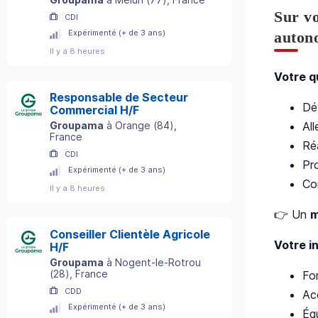
Sur vo
CDI
Expérimenté (+ de 3 ans)
autono
Il y a 8 heures
Votre q
Responsable de Secteur
Dév
Commercial H/F
Al
Groupama
à
Orange
(
84
)
,
France
Ré
CDI
Pr
Expérimenté (+ de 3 ans)
Con
Il y a 8 heures
👉 Un
m
Conseiller Clientèle Agricole
Votre i
H/F
Groupama
à
Nogent-le-Rotrou
(
28
)
, France
Fo
CDD
Ac
Expérimenté (+ de 3 ans)
Éq