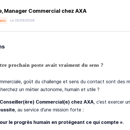
e, Manager Commercial chez AXA
Le 25/06/2026
aits
ns
otre prochain poste avait vraiment du sens ?
mmerciale, goût du challenge et sens du contact sont des m
herchez un métier autonome, humain et utile ?
Conseiller(ère) Commercial(e) chez AXA
, c’est exercer u
éussite
, au service d’une mission forte :
pour le progrès humain en protégeant ce qui compte »
.