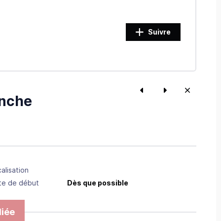
Suivre
anche
alisation
te de début
Dès que possible
iée