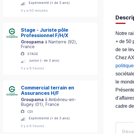
Expérimenté (+ de 3 ans)
Il y a 50 minutes
Descri
Stage - Juriste pôle
Notre ra
Professionnel F/H/X
+ de 50 
Groupama
à
Nanterre
(
92
)
,
France
de se le
STAGE
Chez AXA
Junior (- de 3 ans)
politiqu
Il y a 8 heures
sociétal
le monde
Commercial terrain en
Présente
Assurances H/F
d'affaire
Groupama
à
Ambérieu-en-
Bugey
(
01
)
, France
cadre de 
CDI
Expérimenté (+ de 3 ans)
Il y a 8 heures
Décou