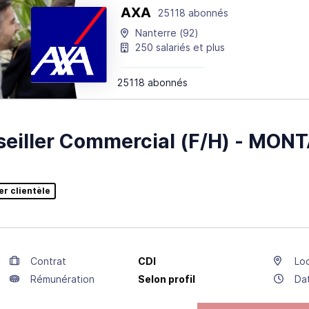
AXA
25118 abonnés
Nanterre
(92)
250 salariés et plus
25118 abonnés
eiller Commercial (F/H) - MON
er clientèle
Contrat
CDI
Loc
Rémunération
Selon profil
Da