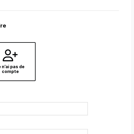
fre
 n’ai pas de
compte