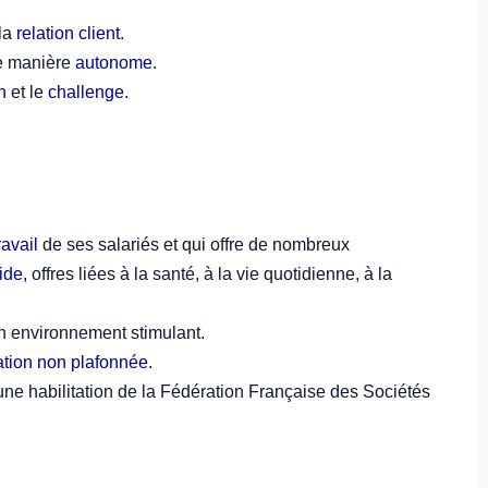
la
relation client
.
de manière
autonome
.
n
et le
challenge
.
ravail
de ses salariés et qui offre de nombreux
ide,
offres liées à la santé, à la vie quotidienne, à la
 environnement stimulant.
tion non plafonnée
.
une habilitation de la Fédération Française des Sociétés