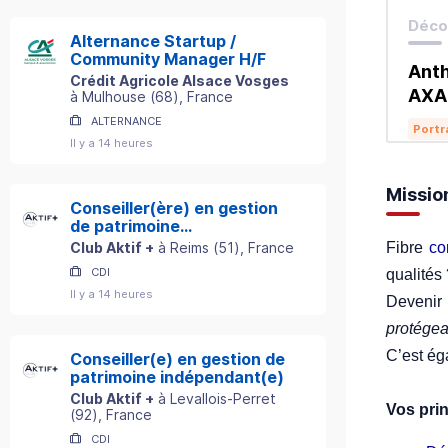
Décou
Alternance Startup /
Community Manager H/F
Anth
Crédit Agricole Alsace Vosges
AXA
à
Mulhouse
(
68
)
, France
ALTERNANCE
Portr
Il y a 14 heures
Missio
Conseiller(ère) en gestion
de patrimoine
indépendant(e)
Fibre
co
Club Aktif +
à
Reims
(
51
)
, France
CDI
qualités
Il y a 14 heures
Devenir
protégea
C’est é
Conseiller(e) en gestion de
patrimoine indépendant(e)
Club Aktif +
à
Levallois-Perret
Vos prin
(
92
)
, France
CDI