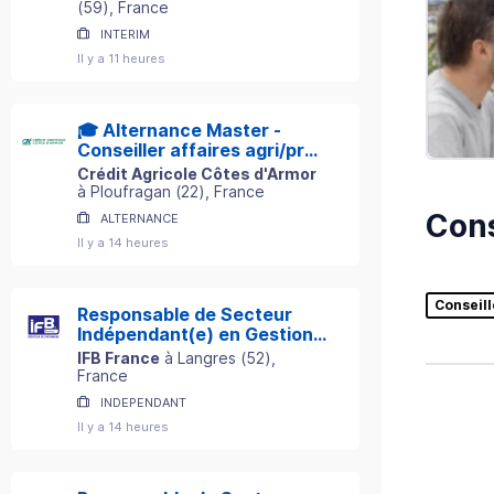
(
59
)
, France
INTERIM
Il y a 11 heures
🎓 Alternance Master -
Conseiller affaires agri/pro
H/F
Crédit Agricole Côtes d'Armor
à
Ploufragan
(
22
)
, France
Cons
ALTERNANCE
Il y a 14 heures
Conseill
Responsable de Secteur
Indépendant(e) en Gestion
de Patrimoine
IFB France
à
Langres
(
52
)
,
France
INDEPENDANT
Il y a 14 heures