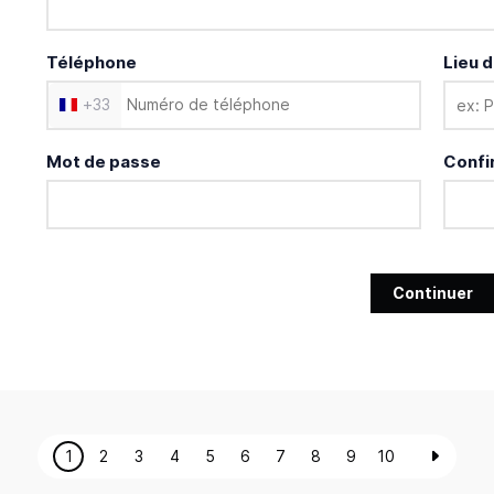
Téléphone
Lieu d
+
33
Mot de passe
Confi
Continuer
1
2
3
4
5
6
7
8
9
10