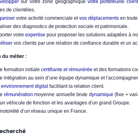
velopper
sur votre zone géographique
votre portefeuille clie
es de clientèles.
ganiser
votre activité commerciale et
vos déplacements
en toute
liser des diagnostics de protection sociale et patrimoniale.
porter votre
expertise
pour proposer les solutions adaptées à nos
éliser
vos clients par une relation de confiance durable et un
 du métier :
 formation initiale
certifiante et rémunérée
et des formations co
e intégration au sein d’une équipe dynamique et l'accompagnem
n
environnement digital
facilitant la relation client.
ne
rémunération
moyenne annuelle brute
dynamique
(fixe + var
un véhicule de fonction et les avantages d'un grand Groupe.
notoriété d’un réseau unique en France.
 recherché