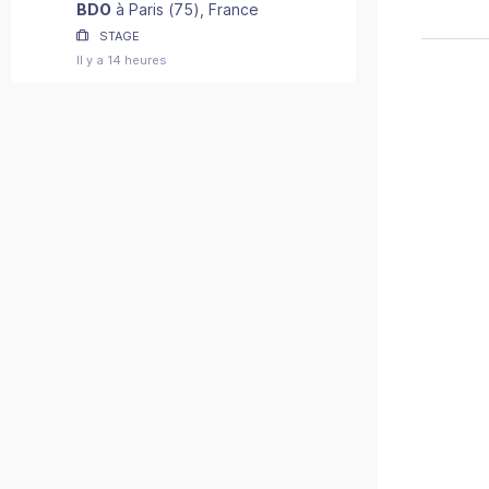
2027) - F/H
BDO
à
Paris
(
75
)
, France
STAGE
Il y a 14 heures