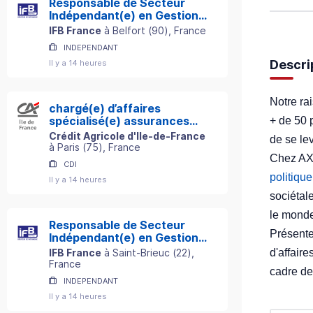
Responsable de Secteur
Indépendant(e) en Gestion
de Patrimoine
IFB France
à
Belfort
(
90
)
, France
INDEPENDANT
Descri
Il y a 14 heures
Notre ra
chargé(e) d’affaires
spécialisé(e) assurances
+ de 50 
professionnelles h/f
Crédit Agricole d'Ile-de-France
de se le
à
Paris
(
75
)
, France
Chez AXA
CDI
politiqu
Il y a 14 heures
sociétal
le monde
Responsable de Secteur
Présente
Indépendant(e) en Gestion
de Patrimoine
d'affaire
IFB France
à
Saint-Brieuc
(
22
)
,
France
cadre de 
INDEPENDANT
Il y a 14 heures