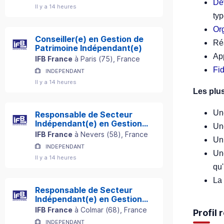
Dé
Il y a 14 heures
typ
Or
Conseiller(e) en Gestion de
Réa
Patrimoine Indépendant(e)
Ap
IFB France
à
Paris
(
75
)
, France
Fid
INDEPENDANT
Il y a 14 heures
Les plus
Une
Responsable de Secteur
Indépendant(e) en Gestion
Un
de Patrimoine
IFB France
à
Nevers
(
58
)
, France
U
INDEPENDANT
U
Il y a 14 heures
qu'
La 
Responsable de Secteur
Indépendant(e) en Gestion
de Patrimoine
IFB France
à
Colmar
(
68
)
, France
Profil
INDEPENDANT