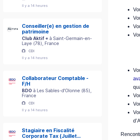
Il y a 14 heures
Vou
Vo
Conseiller(e) en gestion de
Vo
patrimoine
Vo
Club Aktif +
à
Saint-Germain-en-
Laye
(
78
)
, France
CDI
Il y a 14 heures
Vou
Collaborateur Comptable -
av
F/H
qua
BDO
à
Les Sables-d'Olonne
(
85
)
,
Vo
France
CDI
Vo
Il y a 14 heures
Vo
d’A
Stagiaire en Fiscalité
Rencontr
Corporate Tax (Juillet