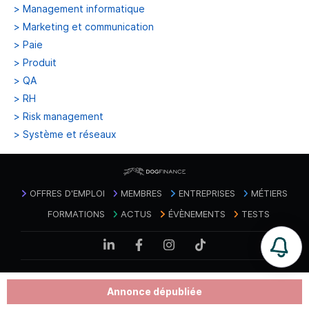
>
Management informatique
>
Marketing et communication
>
Paie
>
Produit
>
QA
>
RH
>
Risk management
>
Système et réseaux
OFFRES D'EMPLOI
MEMBRES
ENTREPRISES
MÉTIERS
FORMATIONS
ACTUS
ÉVÈNEMENTS
TESTS
Mentions
Politique de confidentialité des
Contact
|
|
CGU
|
Annonce dépubliée
légales
données