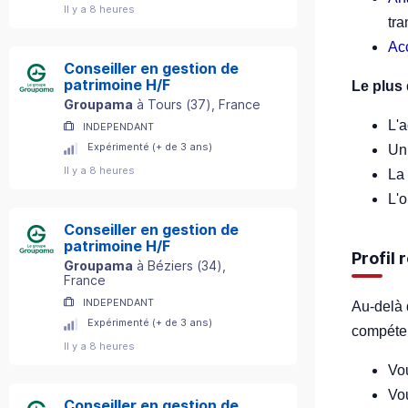
Il y a 8 heures
tra
Ac
Conseiller en gestion de
patrimoine H/F
Le plus 
Groupama
à
Tours
(
37
)
, France
L'
INDEPENDANT
Expérimenté (+ de 3 ans)
U
Il y a 8 heures
La 
L'o
Conseiller en gestion de
patrimoine H/F
Profil
Groupama
à
Béziers
(
34
)
,
France
INDEPENDANT
Au-delà 
Expérimenté (+ de 3 ans)
compéten
Il y a 8 heures
Vo
Vou
Conseiller en gestion de