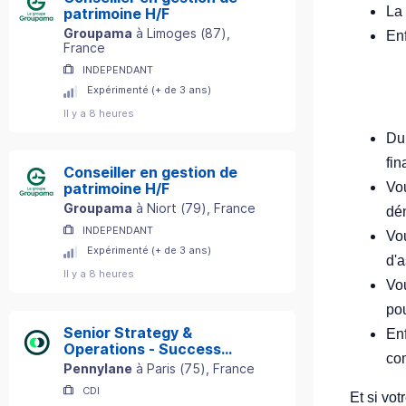
La
patrimoine H/F
Groupama
à
Limoges
(
87
)
,
En
France
INDEPENDANT
Expérimenté (+ de 3 ans)
Il y a 8 heures
Dur
fin
Conseiller en gestion de
Vo
patrimoine H/F
Groupama
à
Niort
(
79
)
, France
dé
INDEPENDANT
Vo
Expérimenté (+ de 3 ans)
d'
Il y a 8 heures
Vo
po
Senior Strategy &
Enf
Operations - Success
co
Department
Pennylane
à
Paris
(
75
)
, France
CDI
Et si vo