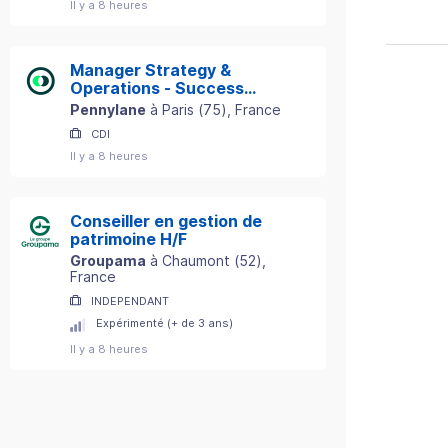
Il y a 8 heures
Manager Strategy &
Operations - Success
Department
Pennylane
à
Paris
(
75
)
, France
CDI
Il y a 8 heures
Conseiller en gestion de
patrimoine H/F
Groupama
à
Chaumont
(
52
)
,
France
INDEPENDANT
Expérimenté (+ de 3 ans)
Il y a 8 heures