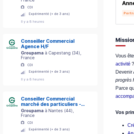
Ann
CDI
Portr
Expérimenté (+ de 3 ans)
Il y a 8 heures
Missio
Conseiller Commercial
Agence H/F
Groupama
à
Capestang
(
34
)
,
Vous ête
France
activité
?
CDI
Devenir 
Expérimenté (+ de 3 ans)
Il y a 8 heures
progrès 
Parce q
accomp
Conseiller Commercial
marché des particuliers -
Département 44 H/F
Groupama
à
Nantes
(
44
)
,
Vos pri
France
CDI
Cr
Expérimenté (+ de 3 ans)
An