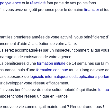
polyvalence
et la
réactivité
font partie de vos points forts.
fin, vous avez un goût prononcé pour le domaine
financier
et to
ant les premières années de votre activité, vous bénéficierez d
ancement d'aide à la création de votre affaire.
us serez accompagné(e) par un Inspecteur commercial qui vous
marrage et de croissance de votre agence.
us bénéficierez d'une
formation initiale
de 14 semaines sur la mé
assurance, puis d'une
formation continue
tout au long de votre a
us disposerez de
logiciels informatiques et d'applications perf
ur développer votre réseau efficacement.
in, vous bénéficierez de notre solide notoriété qui illustre
le hau
mposent notre réseau unique en France.
tre nouvelle vie commençait maintenant ? Rencontrons-nous !