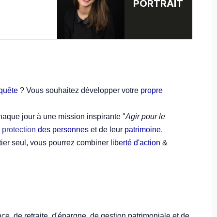
PORTRAIT
nquête
? Vous souhaitez développer votre
propre
aque jour à une mission inspirante "
Agir pour le
a
protection
des personnes
et de leur
patrimoine
.
ier seul, vous pourrez combiner
liberté d'action
&
e, de retraite, d'épargne, de gestion patrimoniale et de