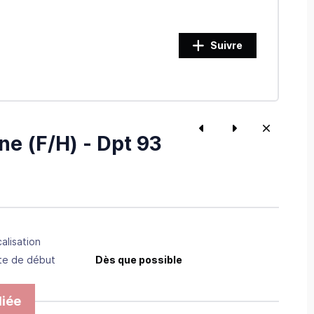
Suivre
ne (F/H) - Dpt 93
alisation
te de début
Dès que possible
iée