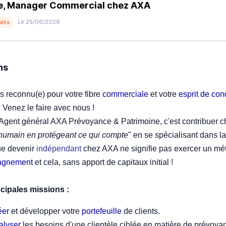
e, Manager Commercial chez AXA
Le 25/06/2026
aits
ns
s reconnu(e) pour votre fibre
commerciale
et votre
esprit de co
 Venez le faire avec nous !
Agent général AXA Prévoyance & Patrimoine, c'est contribuer ch
humain en protégeant ce qui compte
" en se spécialisant dans l
ue devenir
indépendant
chez AXA ne signifie pas exercer un mét
agnement
et cela, sans apport de capitaux initial !
ncipales missions :
éer
et développer votre
portefeuille
de clients.
alyser
les besoins d'une clientèle ciblée en matière de prévoyanc