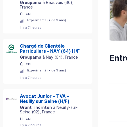
Groupama
à
Beauvais
(
60
)
,
France
CDI
Expérimenté (+ de 3 ans)
Il y a 7 heures
Chargé de Clientèle
Particuliers - NAY (64) H/F
Entr
Groupama
à
Nay
(
64
)
, France
CDI
Expérimenté (+ de 3 ans)
Il y a 7 heures
Avocat Junior – TVA –
Neuilly sur Seine (H/F)
Grant Thornton
à
Neuilly-sur-
Seine
(
92
)
, France
CDI
Il y a 7 heures