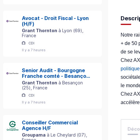
Descri
Avocat - Droit Fiscal - Lyon
(H/F)
Grant Thornton
à
Lyon
(
69
)
,
Notre ra
France
+ de 50 
CDI
Il y a 7 heures
de se le
Chez AXA
politiqu
Senior Audit - Bourgogne
Franche comté - Besançon
sociétal
(H/F)
Grant Thornton
à
Besançon
le monde
(
25
)
, France
Chez AX
CDI
accélère
Il y a 7 heures
Conseiller Commercial
Agence H/F
Décou
Groupama
à
Le Cheylard
(
07
)
,
France