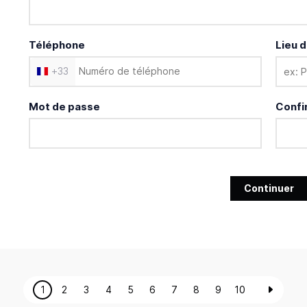
Téléphone
Lieu d
+
33
Mot de passe
Confi
Continuer
1
2
3
4
5
6
7
8
9
10