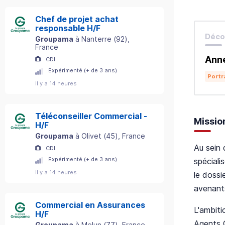
Chef de projet achat
responsable H/F
Décou
Groupama
à
Nanterre
(
92
)
,
France
Ann
CDI
Expérimenté (+ de 3 ans)
Portr
Il y a 14 heures
Téléconseiller Commercial -
Missio
H/F
Groupama
à
Olivet
(
45
)
, France
Au sein 
CDI
Expérimenté (+ de 3 ans)
spéciali
Il y a 14 heures
le dossi
avenants
Commercial en Assurances
L'ambiti
H/F
Agents G
Groupama
à
Melun
(
77
)
, France