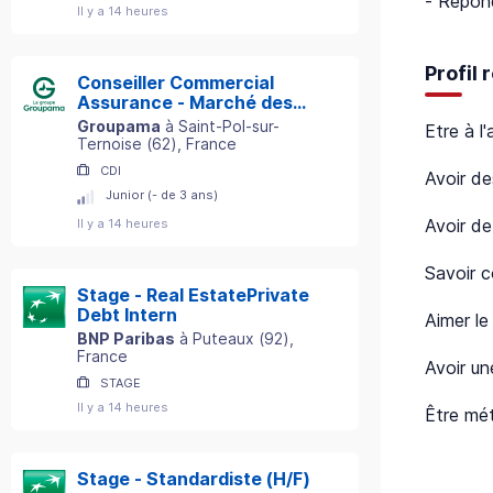
- Répon
Il y a 14 heures
Profil
Conseiller Commercial
Assurance - Marché des
Particuliers - Secteur St-
Groupama
à
Saint-Pol-sur-
Etre à l'
Pol-sur-Ternoise (62) H/F
Ternoise
(
62
)
, France
CDI
Avoir d
Junior (- de 3 ans)
Avoir de
Il y a 14 heures
Savoir 
Stage - Real EstatePrivate
Debt Intern
Aimer le
BNP Paribas
à
Puteaux
(
92
)
,
France
Avoir un
STAGE
Il y a 14 heures
Être mét
Stage - Standardiste (H/F)