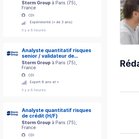
Storm Group
à
Paris
(
75
)
,
France
CDI
Expérimenté (+ de 3 ans)
Il y a 6 heures
Analyste quantitatif risques
senior / validateur de
Réda
modèles (H/F)
Storm Group
à
Paris
(
75
)
,
France
CDI
Expert 8 ans et +
Il y a 6 heures
Analyste quantitatif risques
de crédit (H/F)
Storm Group
à
Paris
(
75
)
,
France
CDI