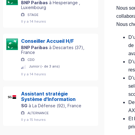
BNP Paribas
à
Hesperange
,
Luxembourg
Nous som
STAGE
collabor
Il y a 14 heures
Nous choi
D’
Conseiller Accueil H/F
de 
BNP Paribas
à
Descartes
(
37
)
,
France
av
CDD
D’
Junior (- de 3 ans)
res
Il y a 14 heures
D’u
sel
Assistant stratégie
sc
Système d'Information
De
SG
à
La Défense
(
92
)
, France
AX
ALTERNANCE
Et
Il y a 15 heures
pri