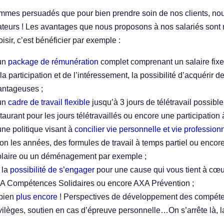
mes persuadés que pour bien prendre soin de nos clients, no
ateurs ! Les avantages que nous proposons à nos salariés sont 
sir, c’est bénéficier par exemple :
un
package de rémunération
complet comprenant un salaire fixe
la participation et de l’intéressement, la possibilité d’acquéri
antageuses ;
un
cadre de travail flexible
jusqu’à 3 jours de télétravail possible
taurant pour les jours télétravaillés ou encore une participation 
ne politique visant à
concilier vie personnelle et vie profession
on les années, des formules de travail à temps partiel ou enco
olaire ou un déménagement par exemple ;
 la
possibilité de s’engager
pour une cause qui vous tient à cœu
A Compétences Solidaires ou encore AXA Prévention ;​
 bien
plus encore
! Perspectives de développement des compétenc
vilèges, soutien en cas d’épreuve personnelle…On s’arrête là, la 