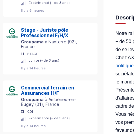
Expérimenté (+ de 3 ans)
Il y a 6 heures
Descri
Stage - Juriste pôle
Notre ra
Professionnel F/H/X
+ de 50 
Groupama
à
Nanterre
(
92
)
,
France
de se le
STAGE
Chez AXA
Junior (- de 3 ans)
politiqu
Il y a 14 heures
sociétal
le monde
Commercial terrain en
Présente
Assurances H/F
d'affaire
Groupama
à
Ambérieu-en-
Bugey
(
01
)
, France
cadre de
CDI
Vous hés
Expérimenté (+ de 3 ans)
vos prem
Il y a 14 heures
faveur d