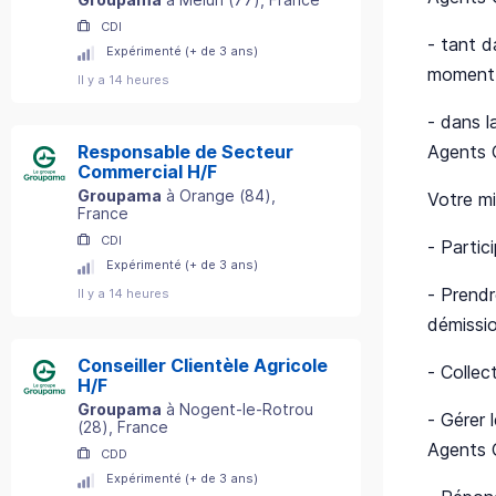
CDI
- tant 
Expérimenté (+ de 3 ans)
moment d
Il y a 14 heures
- dans l
Agents 
Responsable de Secteur
Commercial H/F
Groupama
à
Orange
(
84
)
,
Votre mi
France
CDI
- Partic
Expérimenté (+ de 3 ans)
- Prendr
Il y a 14 heures
démissio
Conseiller Clientèle Agricole
- Collec
H/F
Groupama
à
Nogent-le-Rotrou
- Gérer 
(
28
)
, France
Agents 
CDD
Expérimenté (+ de 3 ans)