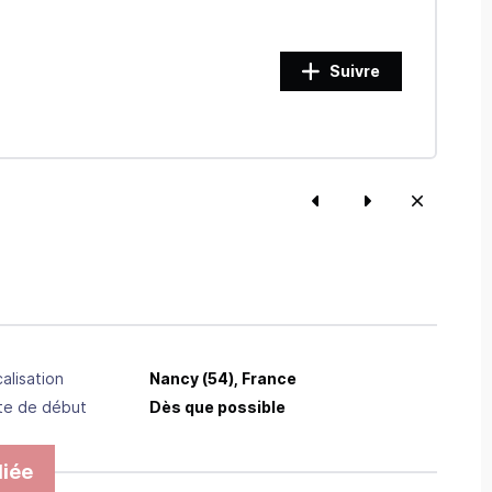
Suivre
alisation
Nancy
(54),
France
te de début
Dès que possible
iée