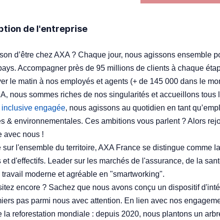
ption de l'entreprise
ison d’être chez AXA ? Chaque jour, nous agissons ensemble p
pays. Accompagner près de 95 millions de clients à chaque étape
ver le matin à nos employés et agents (+ de 145 000 dans le mo
, nous sommes riches de nos singularités et accueillons tous le
e inclusive engagée
, nous agissons au quotidien en tant qu’emp
es & environnementales. Ces ambitions vous parlent ? Alors rej
 avec nous !
 sur l'ensemble du territoire, AXA France se distingue comme la 
s et d'effectifs. Leader sur les marchés de l'assurance, de la san
 travail moderne et agréable en "smartworking".
itez encore ? Sachez que nous avons conçu un dispositif d'
iers pas parmi nous avec attention. En lien avec nos engageme
e la reforestation mondiale : depuis 2020, nous plantons un arbr