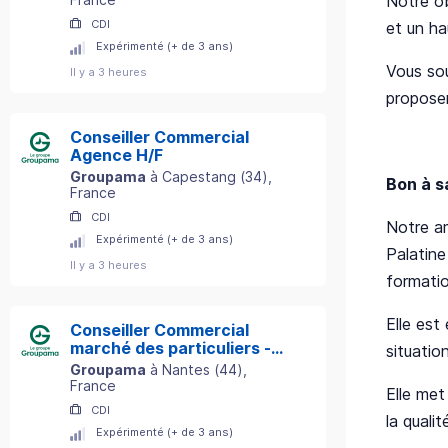
Notre ob
CDI
et un ha
Expérimenté (+ de 3 ans)
Vous sou
Il y a 3 heures
proposer
Conseiller Commercial
Agence H/F
Groupama
à
Capestang
(
34
)
,
Bon à s
France
CDI
Notre am
Expérimenté (+ de 3 ans)
Palatin
Il y a 3 heures
formatio
Elle est
Conseiller Commercial
marché des particuliers -
situatio
Département 44 H/F
Groupama
à
Nantes
(
44
)
,
France
Elle met
CDI
la quali
Expérimenté (+ de 3 ans)