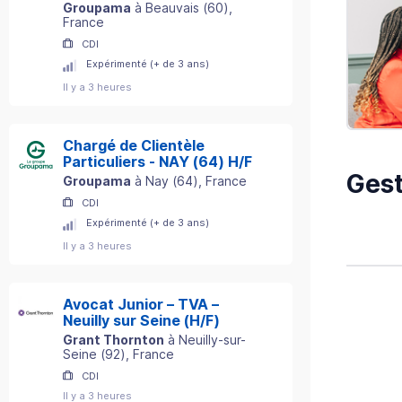
Groupama
à
Beauvais
(
60
)
,
France
CDI
Expérimenté (+ de 3 ans)
Il y a 3 heures
Chargé de Clientèle
Particuliers - NAY (64) H/F
Gest
Groupama
à
Nay
(
64
)
, France
CDI
Expérimenté (+ de 3 ans)
Il y a 3 heures
Avocat Junior – TVA –
Neuilly sur Seine (H/F)
Grant Thornton
à
Neuilly-sur-
Seine
(
92
)
, France
CDI
Il y a 3 heures