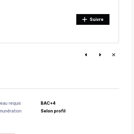
Suivre
eau requis
BAC+4
munération
Selon profil