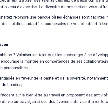
jectif est d'attirer des talents désireux de s'épanouir dans 
ut niveau d'expertise. La diversité de nos métiers vous offre 
haitez rejoindre une banque où les échanges sont facilités ? 
 des solutions adaptées aux besoins de vos clients et à leu
avoir
bition ? Valoriser les talents et les encourager à se dévelop
e encourage la montée en compétences de ses collaborateurs
n personnalisés.
 engagée en faveur de la parité et de la diversité, notamme
n de handicap.
 l'accent sur le bien-être au travail en proposant des activités
té de vie au travail, ainsi que des événements visant à renforc