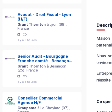
Avocat - Droit Fiscal - Lyon
(H/F)
Grant Thornton
à
Lyon
(
69
)
,
Descri
France
CDI
Maison 
Il y a 3 heures
partenai
Nous so
Senior Audit - Bourgogne
Franche comté - Besançon
environn
(H/F)
Grant Thornton
à
Besançon
(
25
)
, France
Entrepr
CDI
réussite
Il y a 3 heures
Conseiller Commercial
Ce que
Agence H/F
Groupama
à
Le Cheylard
(
07
)
,
France