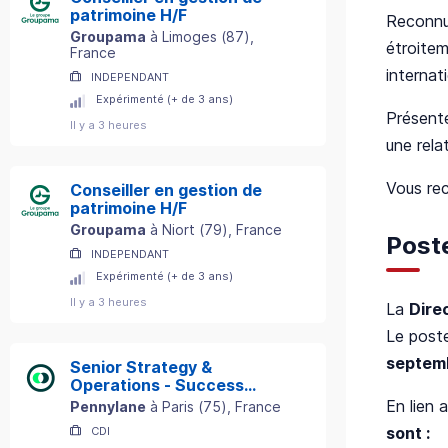
patrimoine H/F
Reconnue
Groupama
à
Limoges
(
87
)
,
étroitem
France
internati
INDEPENDANT
Expérimenté (+ de 3 ans)
Présente
Il y a 3 heures
une rela
Vous rec
Conseiller en gestion de
patrimoine H/F
Groupama
à
Niort
(
79
)
, France
Post
INDEPENDANT
Expérimenté (+ de 3 ans)
Il y a 3 heures
La
Dire
Le poste
septemb
Senior Strategy &
Operations - Success
Department
En lien 
Pennylane
à
Paris
(
75
)
, France
sont :
CDI