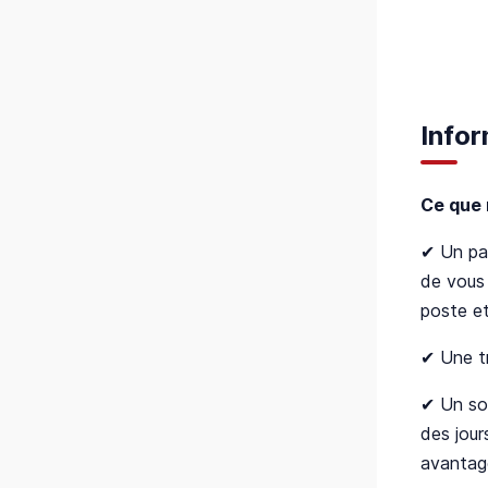
Infor
Ce que 
✔ Un par
de vous 
poste et
✔ Une tr
✔ Un soc
des jour
avantage