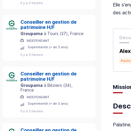
Il y a 3 heures
Elle s'e
des acti
Conseiller en gestion de
patrimoine H/F
Groupama
à
Tours
(
37
)
, France
Décou
INDEPENDANT
Expérimenté (+ de 3 ans)
Alex
Il y a 3 heures
Portr
Conseiller en gestion de
patrimoine H/F
Groupama
à
Béziers
(
34
)
,
Missio
France
INDEPENDANT
Expérimenté (+ de 3 ans)
Descr
Il y a 3 heures
Palatine
Conseiller en gestion de