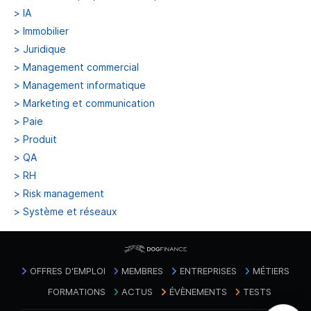
>
IA
>
Immobilier
>
Juridique
>
Management commercial
>
Management informatique
>
Marketing et communication
>
Paie
>
Produit
>
QA
>
RH
>
Risk management
>
Système et réseaux
OFFRES D'EMPLOI
MEMBRES
ENTREPRISES
MÉTIERS
FORMATIONS
ACTUS
ÉVÈNEMENTS
TESTS