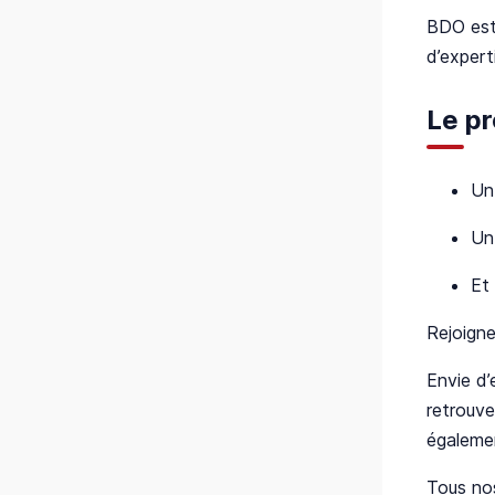
BDO est
d’expert
Le p
Un
Un 
Et
Rejoigne
Envie d’
retrouv
égalemen
Tous no