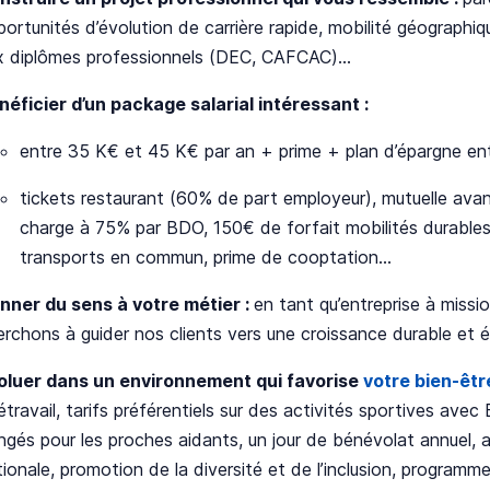
portunités d’évolution de carrière rapide, mobilité géograph
x diplômes professionnels (DEC, CAFCAC)…
néficier d’un package salarial intéressant :
entre 35 K€ et 45 K€ par an + prime + plan d’épargne entr
tickets restaurant (60% de part employeur), mutuelle avanta
charge à 75% par BDO, 150€ de forfait mobilités durabl
transports en commun, prime de cooptation…
nner du sens à votre métier :
en tant qu’entreprise à missi
erchons à guider nos clients vers une croissance durable et é
oluer dans un environnement qui favorise
votre bien-être
étravail, tarifs préférentiels sur des activités sportives av
ngés pour les proches aidants, un jour de bénévolat annuel, 
tionale, promotion de la diversité et de l’inclusion, program