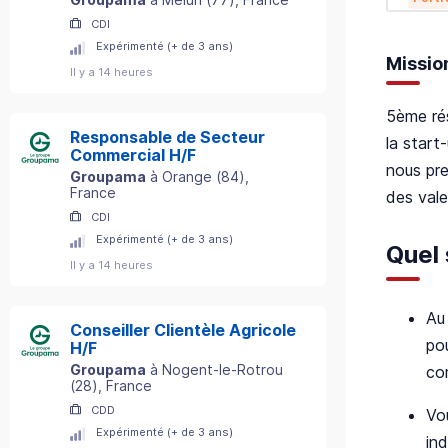
CDI
Expérimenté (+ de 3 ans)
Missio
Il y a 14 heures
5ème rés
Responsable de Secteur
la start
Commercial H/F
nous pre
Groupama
à
Orange
(
84
)
,
France
des vale
CDI
Expérimenté (+ de 3 ans)
Quel 
Il y a 14 heures
Au 
Conseiller Clientèle Agricole
pou
H/F
Groupama
à
Nogent-le-Rotrou
co
(
28
)
, France
CDD
Vo
Expérimenté (+ de 3 ans)
in