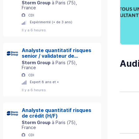
Storm Group
à
Paris
(
75
)
,
France
CDI
Expérimenté (+ de 3 ans)
Il y a 6 heures
Analyste quantitatif risques
senior / validateur de
Audi
modèles (H/F)
Storm Group
à
Paris
(
75
)
,
France
CDI
Expert 8 ans et +
Il y a 6 heures
Analyste quantitatif risques
de crédit (H/F)
Storm Group
à
Paris
(
75
)
,
France
CDI