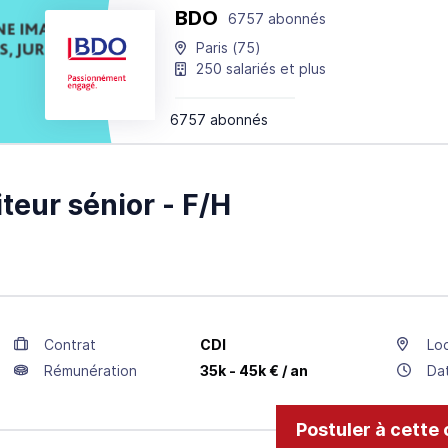
BDO
6757 abonnés
Paris
(75)
250 salariés et plus
6757 abonnés
teur sénior - F/H
Contrat
CDI
Loc
Rémunération
35k - 45k € / an
Da
Postuler à cette 