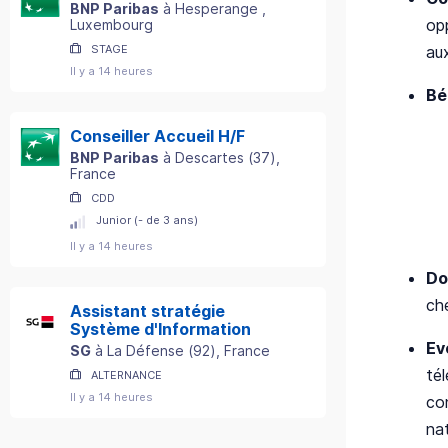
BNP Paribas
à
Hesperange
,
op
Luxembourg
au
STAGE
Il y a 14 heures
Bé
Conseiller Accueil H/F
BNP Paribas
à
Descartes
(
37
)
,
France
CDD
Junior (- de 3 ans)
Il y a 14 heures
Do
ch
Assistant stratégie
Système d'Information
Ev
SG
à
La Défense
(
92
)
, France
tél
ALTERNANCE
Il y a 14 heures
co
na