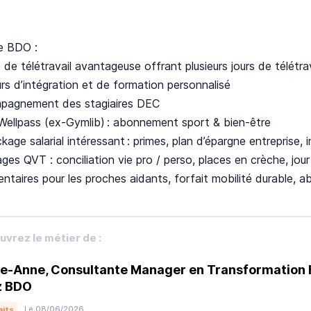
e BDO :
 de télétravail avantageuse offrant plusieurs jours de télétr
rs d’intégration et de formation personnalisé
pagnement des stagiaires DEC
Wellpass (ex-Gymlib) : abonnement sport & bien-être
kage salarial intéressant : primes, plan d’épargne entreprise,
ges QVT : conciliation vie pro / perso, places en crèche, jou
ntaires pour les proches aidants, forfait mobilité durable, a
vrez le métier de :
e-Anne, Consultante Manager en Transformation 
z BDO
Le 08/06/2026
aits