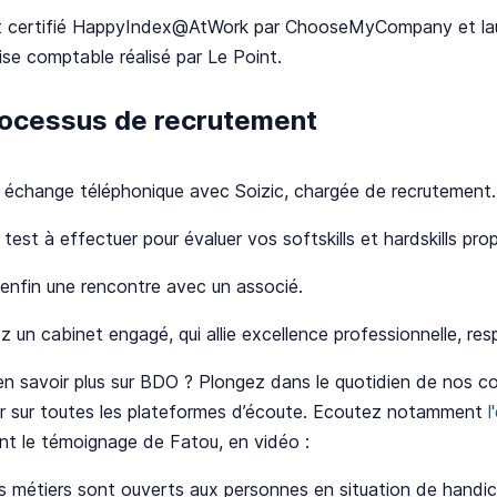
 certifié HappyIndex@AtWork par ChooseMyCompany et lauré
ise comptable réalisé par Le Point.
rocessus de recrutement
 échange téléphonique avec Soizic, chargée de recrutement.
test à effectuer pour évaluer vos softskills et hardskills pro
 enfin une rencontre avec un associé.
z un cabinet engagé, qui allie excellence professionnelle, res
en savoir plus sur BDO ? Plongez dans le quotidien de nos c
er sur toutes les plateformes d’écoute. Ecoutez notamment
l
t le témoignage de Fatou, en vidéo :
s métiers sont ouverts aux personnes en situation de handi