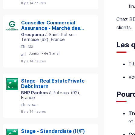
Il y a 14 heures
fin
Chez BDO
Conseiller Commercial
clients.
Assurance - Marché des
Particuliers - Secteur St-
Groupama
à
Saint-Pol-sur-
Pol-sur-Ternoise (62) H/F
Ternoise
(
62
)
, France
Les q
CDI
Junior (- de 3 ans)
Il y a 14 heures
Ti
Vo
Stage - Real EstatePrivate
Debt Intern
Pourq
BNP Paribas
à
Puteaux
(
92
)
,
France
STAGE
Il y a 14 heures
Tr
et
Stage - Standardiste (H/F)
Co