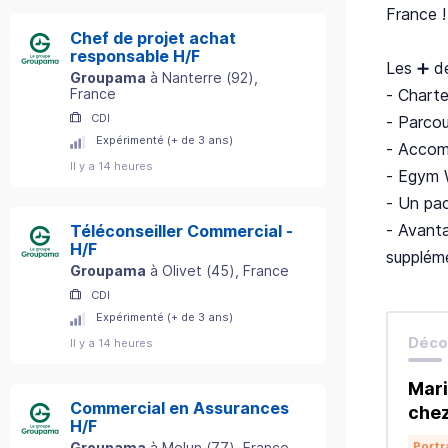
France !
Chef de projet achat
responsable H/F
Les ➕ d
Groupama
à
Nanterre
(
92
)
,
- Charte
France
CDI
- Parcou
Expérimenté (+ de 3 ans)
- Accom
Il y a 14 heures
- Egym 
- Un pac
- Avanta
Téléconseiller Commercial -
H/F
suppléme
Groupama
à
Olivet
(
45
)
, France
CDI
Expérimenté (+ de 3 ans)
Décou
Il y a 14 heures
Mari
Commercial en Assurances
che
H/F
Portr
Groupama
à
Melun
(
77
)
, France