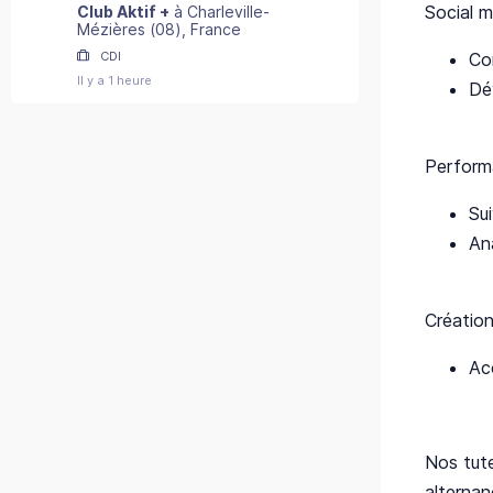
Social 
Club Aktif +
à
Charleville-
Mézières
(
08
)
, France
Con
CDI
Il y a 1 heure
Dé
Perform
Su
An
Création
Ac
Nos tut
alternan