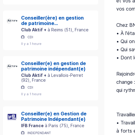
et vos a
vos comp
Conseiller(ère) en gestion
de patrimoine
Chez BN
indépendant(e)
Club Aktif +
à
Reims
(
51
)
, France
• À l'éta
CDI
• Qui on
Il y a 1 heure
• Qui sa
• Dont l
Conseiller(e) en gestion de
patrimoine indépendant(e)
Rejoindr
Club Aktif +
à
Levallois-Perret
(
92
)
, France
change :
CDI
qui ryth
Il y a 1 heure
Conseiller(e) en Gestion de
Travaill
Patrimoine Indépendant(e)
• Travai
IFB France
à
Paris
(
75
)
, France
à forts 
INDEPENDANT