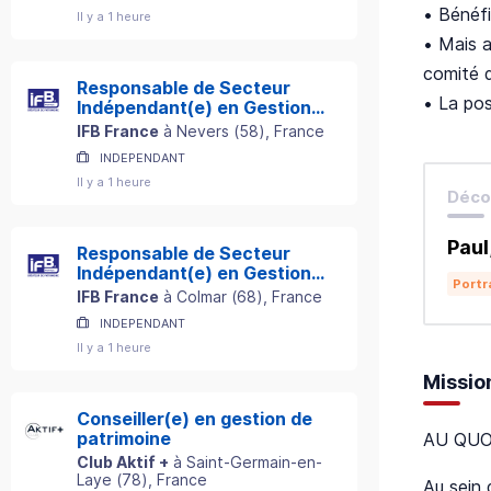
• Bénéfi
Il y a 1 heure
• Mais a
comité d
Responsable de Secteur
• La pos
Indépendant(e) en Gestion
de Patrimoine
IFB France
à
Nevers
(
58
)
, France
INDEPENDANT
Il y a 1 heure
Décou
Paul
Responsable de Secteur
Indépendant(e) en Gestion
Portr
de Patrimoine
IFB France
à
Colmar
(
68
)
, France
INDEPENDANT
Il y a 1 heure
Missio
Conseiller(e) en gestion de
patrimoine
AU QUO
Club Aktif +
à
Saint-Germain-en-
Laye
(
78
)
, France
Au sein 