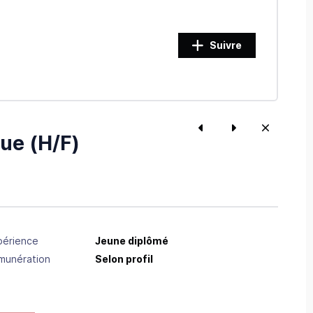
Suivre
ue (H/F)
périence
Jeune diplômé
munération
Selon profil