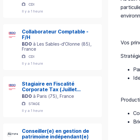
CDI
particul
Il y a 1 heure
environn
Collaborateur Comptable -
F/H
Vos prin
BDO
à
Les Sables-d'Olonne
(
85
)
,
France
Stratég
CDI
Il y a 1 heure
Pa
Ide
Stagiaire en Fiscalité
Corporate Tax (Juillet
2027) - F/H
BDO
à
Paris
(
75
)
, France
Product
STAGE
Il y a 1 heure
Co
Br
Conseiller(e) en gestion de
patrimoine indépendant(e)