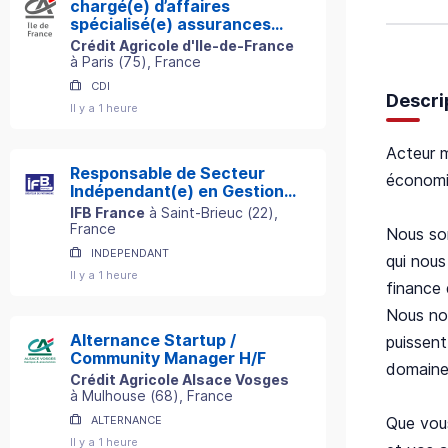
chargé(e) d’affaires
spécialisé(e) assurances
professionnelles h/f
Crédit Agricole d'Ile-de-France
à
Paris
(
75
)
, France
CDI
Descri
Il y a 1 heure
Acteur m
Responsable de Secteur
économie
Indépendant(e) en Gestion
de Patrimoine
IFB France
à
Saint-Brieuc
(
22
)
,
France
Nous som
INDEPENDANT
qui nous
Il y a 1 heure
finance 
Nous nou
Alternance Startup /
puissent
Community Manager H/F
domaines
Crédit Agricole Alsace Vosges
à
Mulhouse
(
68
)
, France
Que vous
ALTERNANCE
Il y a 1 heure