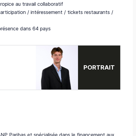
opice au travail collaboratif
articipation / intéressement / tickets restaurants /
e présence dans 64 pays
PORTRAIT
BNP Paribas et spécialisée dans le financement aux