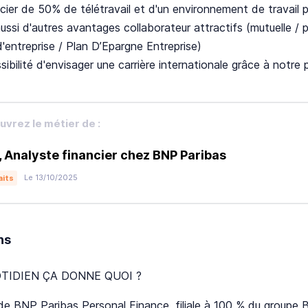
cier de 50% de télétravail et d'un environnement de travail pr
ussi d'autres avantages collaborateur attractifs (mutuelle / p
'entreprise / Plan D’Epargne Entreprise)
sibilité d'envisager une carrière internationale grâce à notr
vrez le métier de :
, Analyste financier chez BNP Paribas
Le 13/10/2025
aits
ns
TIDIEN ÇA DONNE QUOI ?
de BNP Paribas Personal Finance, filiale à 100 % du groupe 