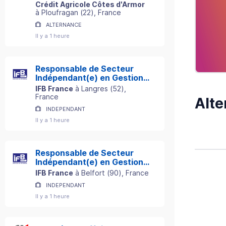
H/F
Crédit Agricole Côtes d'Armor
à
Ploufragan
(
22
)
, France
ALTERNANCE
Il y a 1 heure
Responsable de Secteur
Indépendant(e) en Gestion
de Patrimoine
IFB France
à
Langres
(
52
)
,
France
Alte
INDEPENDANT
Il y a 1 heure
Responsable de Secteur
Indépendant(e) en Gestion
de Patrimoine
IFB France
à
Belfort
(
90
)
, France
INDEPENDANT
Il y a 1 heure