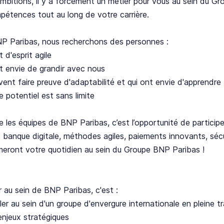
mbitions, il y a forcément un métier pour vous au sein du 
étences tout au long de votre carrière.
P Paribas, nous recherchons des personnes :
t d'esprit agile
t envie de grandir avec nous
vent faire preuve d'adaptabilité et qui ont envie d'apprendre
e potentiel est sans limite
e les équipes de BNP Paribas, c’est l’opportunité de partic
 banque digitale, méthodes agiles, paiements innovants, sécu
meront votre quotidien au sein du Groupe BNP Paribas !
er au sein de BNP Paribas, c'est :
ller au sein d'un groupe d'envergure internationale en pleine
enjeux stratégiques