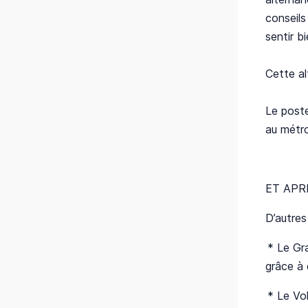
conseils
sentir b
Cette al
Le poste
au métro
ET APR
D’autres
* Le Gr
grâce à 
* Le Vol