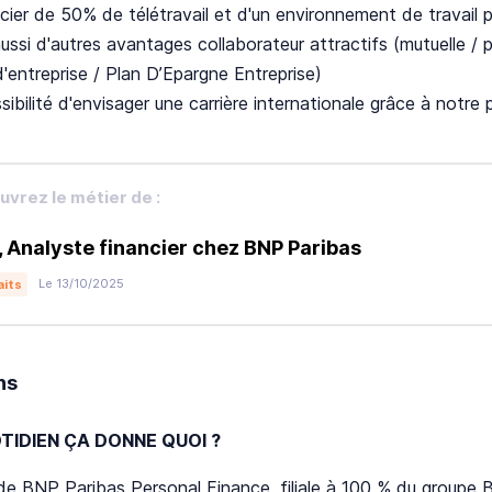
cier de 50% de télétravail et d'un environnement de travail pr
ussi d'autres avantages collaborateur attractifs (mutuelle / p
'entreprise / Plan D’Epargne Entreprise)
sibilité d'envisager une carrière internationale grâce à notr
vrez le métier de :
, Analyste financier chez BNP Paribas
Le 13/10/2025
aits
ns
TIDIEN ÇA DONNE QUOI ?
de BNP Paribas Personal Finance, filiale à 100 % du groupe 