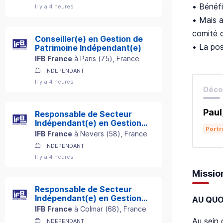
• Bénéfi
Il y a 4 heures
• Mais a
comité d
Conseiller(e) en Gestion de
• La pos
Patrimoine Indépendant(e)
IFB France
à
Paris
(
75
)
, France
INDEPENDANT
Il y a 4 heures
Décou
Paul
Responsable de Secteur
Indépendant(e) en Gestion
Portr
de Patrimoine
IFB France
à
Nevers
(
58
)
, France
INDEPENDANT
Il y a 4 heures
Missio
Responsable de Secteur
Indépendant(e) en Gestion
AU QUO
de Patrimoine
IFB France
à
Colmar
(
68
)
, France
Au sein 
INDEPENDANT