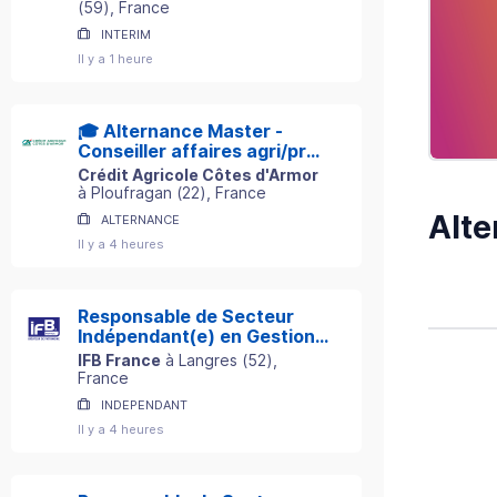
(
59
)
, France
INTERIM
Il y a 1 heure
🎓 Alternance Master -
Conseiller affaires agri/pro
H/F
Crédit Agricole Côtes d'Armor
à
Ploufragan
(
22
)
, France
Alte
ALTERNANCE
Il y a 4 heures
Responsable de Secteur
Indépendant(e) en Gestion
de Patrimoine
IFB France
à
Langres
(
52
)
,
France
INDEPENDANT
Il y a 4 heures