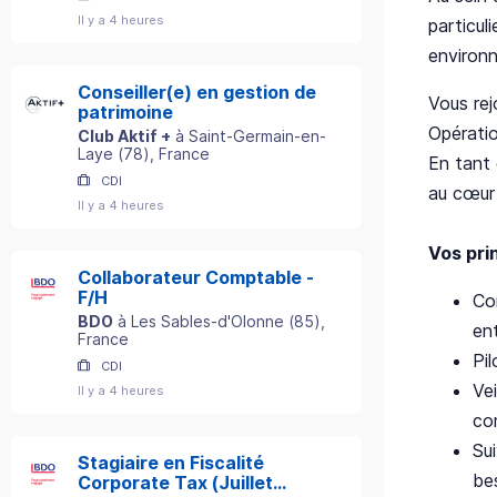
Il y a 4 heures
particul
environn
Conseiller(e) en gestion de
Vous rej
patrimoine
Opératio
Club Aktif +
à
Saint-Germain-en-
Laye
(
78
)
, France
En tant 
CDI
au cœur 
Il y a 4 heures
Vos pri
Collaborateur Comptable -
F/H
Con
BDO
à
Les Sables-d'Olonne
(
85
)
,
en
France
Pi
CDI
Vei
Il y a 4 heures
co
Sui
Stagiaire en Fiscalité
be
Corporate Tax (Juillet