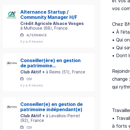
et vos a
vos comp
Alternance Startup /
Community Manager H/F
Crédit Agricole Alsace Vosges
Chez BN
à
Mulhouse
(
68
)
, France
• À l'éta
ALTERNANCE
• Qui on
Il y a 4 heures
• Qui sa
• Dont l
Conseiller(ère) en gestion
de patrimoine
indépendant(e)
Rejoindr
Club Aktif +
à
Reims
(
51
)
, France
change :
CDI
Il y a 4 heures
qui ryth
Conseiller(e) en gestion de
patrimoine indépendant(e)
Travaill
Club Aktif +
à
Levallois-Perret
• Travai
(
92
)
, France
à forts 
CDI