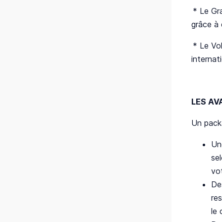
* Le Gr
grâce à 
* Le Vol
internat
LES AV
Un pack
Un
se
vo
De
res
le