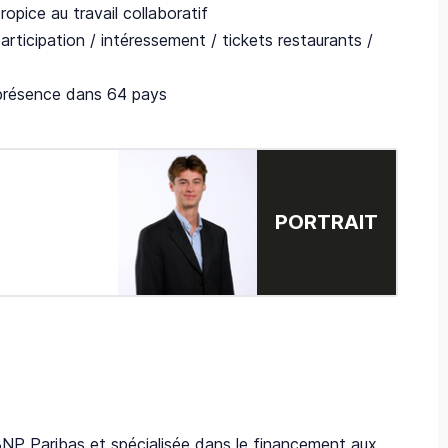
opice au travail collaboratif
articipation / intéressement / tickets restaurants /
e présence dans 64 pays
PORTRAIT
BNP Paribas et spécialisée dans le financement aux