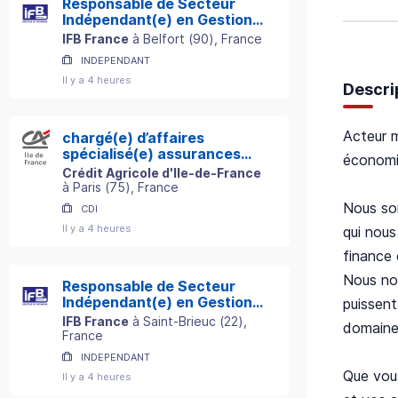
Responsable de Secteur
Indépendant(e) en Gestion
de Patrimoine
IFB France
à
Belfort
(
90
)
, France
INDEPENDANT
Il y a 4 heures
Descri
Acteur m
chargé(e) d’affaires
spécialisé(e) assurances
économie
professionnelles h/f
Crédit Agricole d'Ile-de-France
à
Paris
(
75
)
, France
Nous som
CDI
Il y a 4 heures
qui nous
finance 
Nous nou
Responsable de Secteur
Indépendant(e) en Gestion
puissent
de Patrimoine
IFB France
à
Saint-Brieuc
(
22
)
,
domaines
France
INDEPENDANT
Que vous
Il y a 4 heures