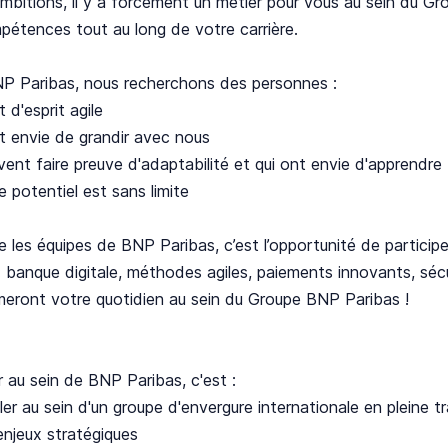
mbitions, il y a forcément un métier pour vous au sein du 
étences tout au long de votre carrière.
P Paribas, nous recherchons des personnes :
t d'esprit agile
t envie de grandir avec nous
vent faire preuve d'adaptabilité et qui ont envie d'apprendre
e potentiel est sans limite
e les équipes de BNP Paribas, c’est l’opportunité de partic
 banque digitale, méthodes agiles, paiements innovants, sécu
meront votre quotidien au sein du Groupe BNP Paribas !
er au sein de BNP Paribas, c'est :
ller au sein d'un groupe d'envergure internationale en pleine
enjeux stratégiques