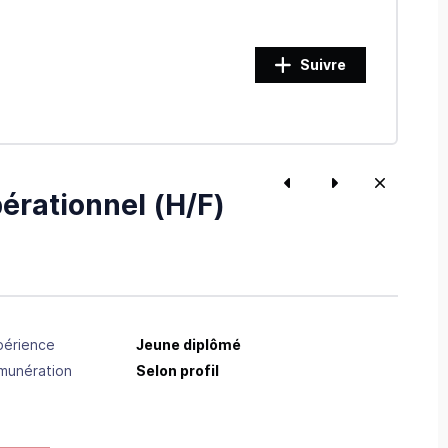
Suivre
érationnel (H/F)
périence
Jeune diplômé
munération
Selon profil