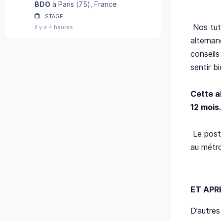
2027) - F/H
BDO
à
Paris
(
75
)
, France
STAGE
Nos tut
Il y a 4 heures
alternan
conseils
sentir b
Cette a
12 mois.
Le poste
au métro
ET APR
D’autres