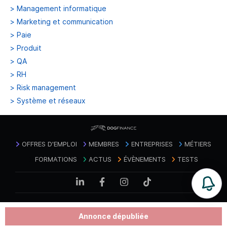
>
Management informatique
>
Marketing et communication
>
Paie
>
Produit
>
QA
>
RH
>
Risk management
>
Système et réseaux
OFFRES D'EMPLOI
MEMBRES
ENTREPRISES
MÉTIERS
FORMATIONS
ACTUS
ÉVÈNEMENTS
TESTS
Mentions
Politique de confidentialité des
Contact
|
|
CGU
|
Annonce dépubliée
légales
données