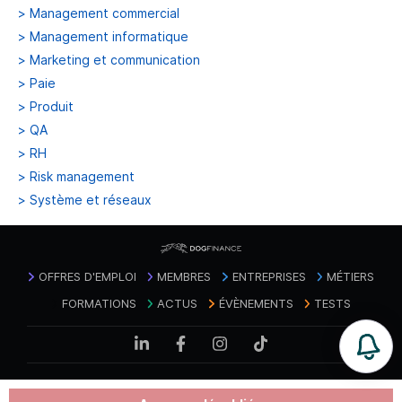
>
Management commercial
>
Management informatique
>
Marketing et communication
>
Paie
>
Produit
>
QA
>
RH
>
Risk management
>
Système et réseaux
OFFRES D'EMPLOI
MEMBRES
ENTREPRISES
MÉTIERS
FORMATIONS
ACTUS
ÉVÈNEMENTS
TESTS
Mentions
Politique de confidentialité des
Contact
|
|
CGU
|