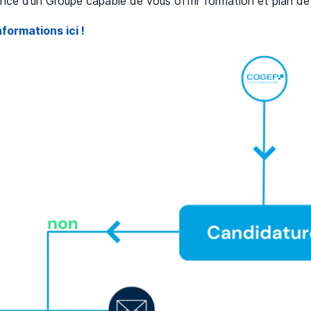
ance d’un Groupe capable de vous offrir formation et plan de 
nformations ici !