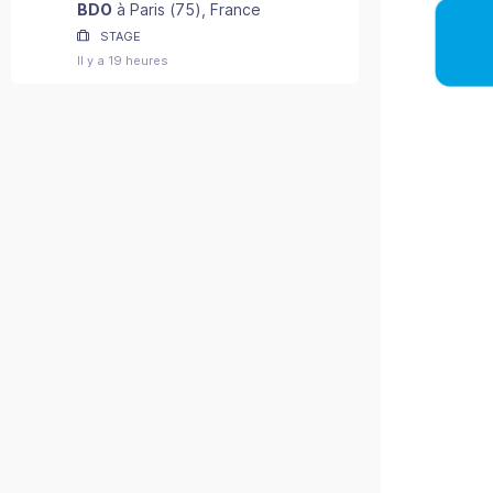
2027) - F/H
BDO
à
Paris
(
75
)
, France
STAGE
Il y a 19 heures