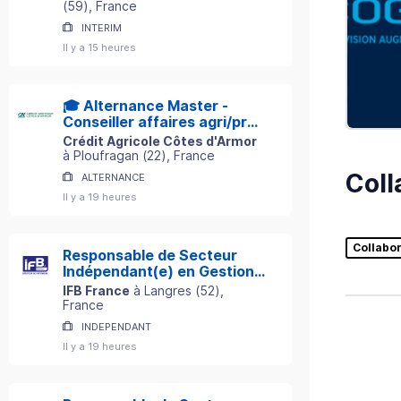
(
59
)
, France
INTERIM
Il y a 15 heures
🎓 Alternance Master -
Conseiller affaires agri/pro
H/F
Crédit Agricole Côtes d'Armor
à
Ploufragan
(
22
)
, France
Coll
ALTERNANCE
Il y a 19 heures
Collabo
Responsable de Secteur
Indépendant(e) en Gestion
de Patrimoine
IFB France
à
Langres
(
52
)
,
France
INDEPENDANT
Il y a 19 heures