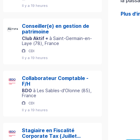
la puiss
Il y a 19 heures
Plus d'i
Conseiller(e) en gestion de
patrimoine
Club Aktif +
à
Saint-Germain-en-
Laye
(
78
)
, France
CDI
Il y a 19 heures
Collaborateur Comptable -
F/H
BDO
à
Les Sables-d'Olonne
(
85
)
,
France
CDI
Il y a 19 heures
Stagiaire en Fiscalité
Corporate Tax (Juillet