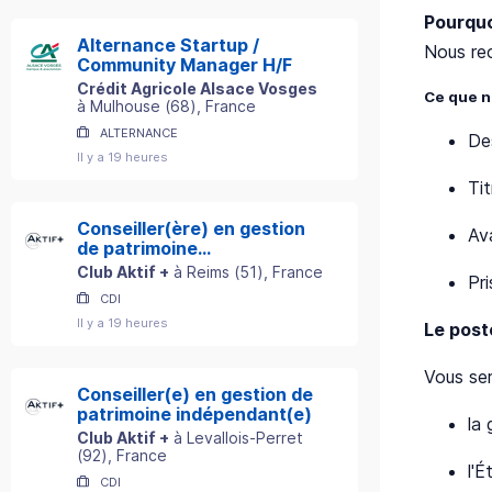
Pourquo
Alternance Startup /
Nous re
Community Manager H/F
Crédit Agricole Alsace Vosges
Ce que n
à
Mulhouse
(
68
)
, France
ALTERNANCE
De
Il y a 19 heures
Tit
Conseiller(ère) en gestion
Ava
de patrimoine
indépendant(e)
Club Aktif +
à
Reims
(
51
)
, France
Pr
CDI
Il y a 19 heures
Le post
Vous ser
Conseiller(e) en gestion de
patrimoine indépendant(e)
la
Club Aktif +
à
Levallois-Perret
(
92
)
, France
l'É
CDI