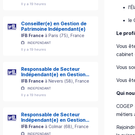
Il y a 19 heures
l'É
le
Conseiller(e) en Gestion de
Patrimoine Indépendant(e)
Le profi
IFB France
à
Paris
(
75
)
, France
INDEPENDANT
Vous ête
Il y a 19 heures
cabinet
Vous so
Responsable de Secteur
Indépendant(e) en Gestion
de Patrimoine
Vous ête
IFB France
à
Nevers
(
58
)
, France
INDEPENDANT
Qui nou
Il y a 19 heures
COGEP 
métiers 
Responsable de Secteur
Indépendant(e) en Gestion
de Patrimoine
IFB France
à
Colmar
(
68
)
, France
Rejoindr
INDEPENDANT