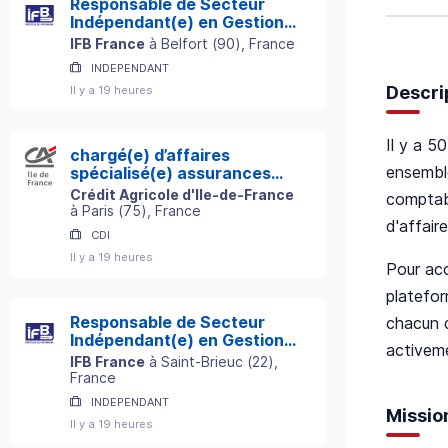
Responsable de Secteur
Indépendant(e) en Gestion
de Patrimoine
IFB France
à
Belfort
(
90
)
, France
INDEPENDANT
Descri
Il y a 19 heures
Il y a 5
chargé(e) d’affaires
ensemble
spécialisé(e) assurances
professionnelles h/f
Crédit Agricole d'Ile-de-France
comptabl
à
Paris
(
75
)
, France
d'affaire
CDI
Il y a 19 heures
Pour acc
platefor
Responsable de Secteur
chacun d
Indépendant(e) en Gestion
activeme
de Patrimoine
IFB France
à
Saint-Brieuc
(
22
)
,
France
INDEPENDANT
Missio
Il y a 19 heures