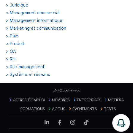
>
Juridique
>
Management commercial
>
Management informatique
>
Marketing et communication
>
Paie
>
Produit
>
QA
>
RH
>
Risk management
>
Système et réseaux
OFFRES D'EMPLOI
MEMBRES
ENTREPRISES
MÉTIERS
FORMATIONS
ACTUS
ÉVÈNEMENTS
TESTS