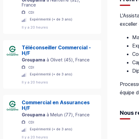
France
CDI
L'Assist
Expérimenté (+ de 3 ans)
exceller
Il y a 20 heures
Ma
Ex
Téléconseiller Commercial -
H/F
Co
Groupama
à
Olivet
(
45
)
, France
Cap
CDI
Di
Expérimenté (+ de 3 ans)
Il y a 20 heures
Processu
équipe d
Commercial en Assurances
H/F
Nous r
Groupama
à
Melun
(
77
)
, France
CDI
Expérimenté (+ de 3 ans)
Il y a 20 heures