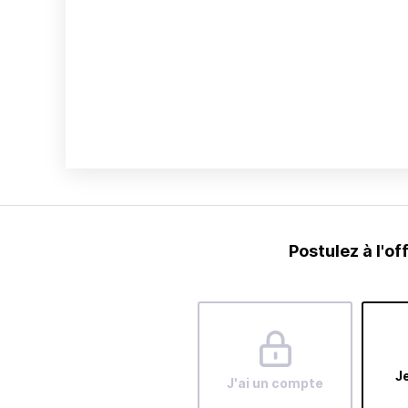
Postulez à l'of
Je
J'ai un compte