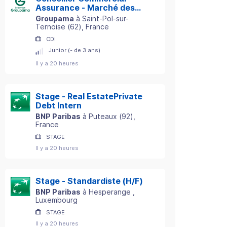
Assurance - Marché des
Particuliers - Secteur St-
Groupama
à
Saint-Pol-sur-
Pol-sur-Ternoise (62) H/F
Ternoise
(
62
)
, France
CDI
Junior (- de 3 ans)
Il y a 20 heures
Stage - Real EstatePrivate
Debt Intern
BNP Paribas
à
Puteaux
(
92
)
,
France
STAGE
Il y a 20 heures
Stage - Standardiste (H/F)
BNP Paribas
à
Hesperange
,
Luxembourg
STAGE
Il y a 20 heures