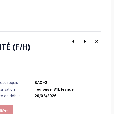
TÉ (F/H)
eau requis
BAC+2
alisation
Toulouse
(31),
France
te de début
29/06/2026
iée