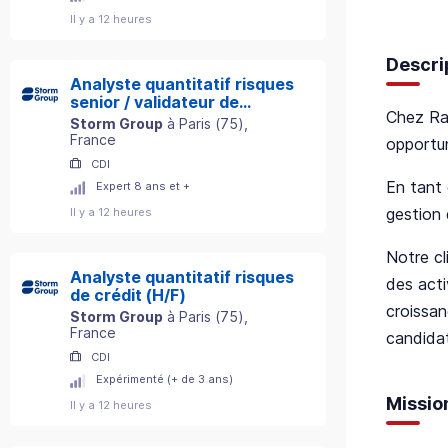
Il y a 12 heures
Descri
Analyste quantitatif risques
senior / validateur de
Chez Ran
modèles (H/F)
Storm Group
à
Paris
(
75
)
,
France
opportu
CDI
En tant 
Expert 8 ans et +
gestion 
Il y a 12 heures
Notre cl
Analyste quantitatif risques
des acti
de crédit (H/F)
croissan
Storm Group
à
Paris
(
75
)
,
France
candidat
CDI
Expérimenté (+ de 3 ans)
Missio
Il y a 12 heures