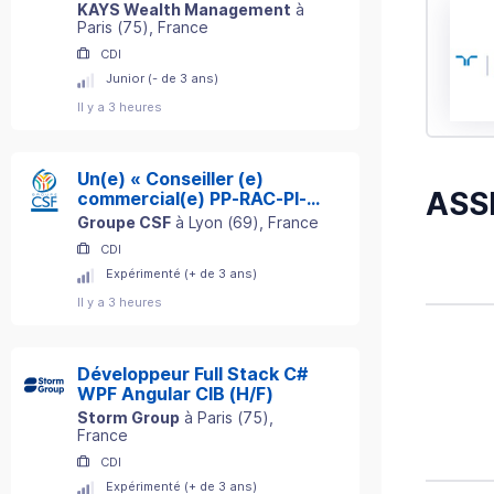
KAYS Wealth Management
à
Paris
(
75
)
, France
CDI
Junior (- de 3 ans)
Il y a 3 heures
Un(e) « Conseiller (e)
ASS
commercial(e) PP-RAC-PI-
ADE »
Groupe CSF
à
Lyon
(
69
)
, France
CDI
Expérimenté (+ de 3 ans)
Il y a 3 heures
Développeur Full Stack C#
WPF Angular CIB (H/F)
Storm Group
à
Paris
(
75
)
,
France
CDI
Expérimenté (+ de 3 ans)