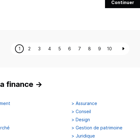
Continuer
1
2
3
4
5
6
7
8
9
10
a finance
→
ement
>
Assurance
>
Conseil
>
Design
arché
>
Gestion de patrimoine
>
Juridique