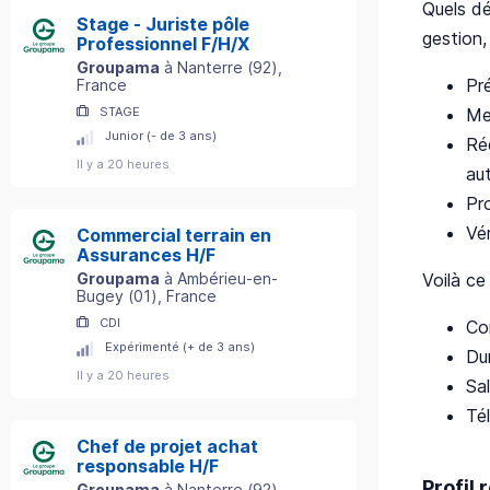
Quels dé
Stage - Juriste pôle
gestion,
Professionnel F/H/X
Groupama
à
Nanterre
(
92
)
,
Pré
France
Me
STAGE
Junior (- de 3 ans)
Réd
Il y a 20 heures
au
Pro
Vér
Commercial terrain en
Assurances H/F
Voilà ce
Groupama
à
Ambérieu-en-
Bugey
(
01
)
, France
CDI
Co
Expérimenté (+ de 3 ans)
Du
Il y a 20 heures
Sa
Tél
Chef de projet achat
responsable H/F
Profil
Groupama
à
Nanterre
(
92
)
,