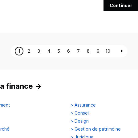
Continuer
1
2
3
4
5
6
7
8
9
10
a finance
→
ement
>
Assurance
>
Conseil
>
Design
arché
>
Gestion de patrimoine
>
Juridique