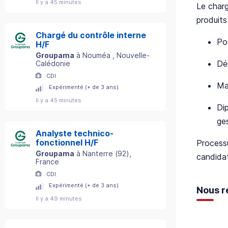
Il y a 45 minutes
Le charg
produits
Chargé du contrôle interne
Po
H/F
Groupama
à
Nouméa
, Nouvelle-
Dé
Calédonie
CDI
Ma
Expérimenté (+ de 3 ans)
Il y a 45 minutes
Di
ge
Analyste technico-
fonctionnel H/F
Processu
Groupama
à
Nanterre
(
92
)
,
candidat
France
CDI
Expérimenté (+ de 3 ans)
Nous r
Il y a 49 minutes