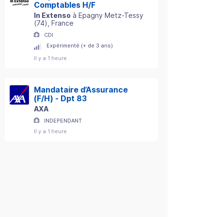
Comptables H/F
In Extenso
à
Epagny Metz-Tessy
(
74
)
, France
CDI
Expérimenté (+ de 3 ans)
Il y a 1 heure
Mandataire d’Assurance
(F/H) - Dpt 83
AXA
INDEPENDANT
Il y a 1 heure