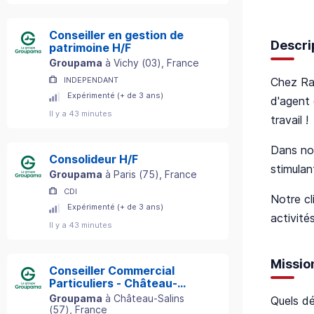
Conseiller en gestion de
Descri
patrimoine H/F
Groupama
à
Vichy
(
03
)
, France
Chez Ra
INDEPENDANT
Expérimenté (+ de 3 ans)
d'agent 
Il y a 43 minutes
travail !
Dans not
Consolideur H/F
stimulan
Groupama
à
Paris
(
75
)
, France
CDI
Notre cl
Expérimenté (+ de 3 ans)
activité
Il y a 43 minutes
Missio
Conseiller Commercial
Particuliers - Château-
Salins (57) H/F
Groupama
à
Château-Salins
Quels dé
(
57
)
, France