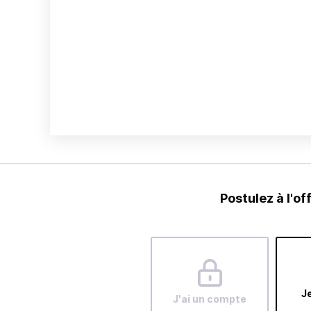
Postulez à l'of
Je
J'ai un compte