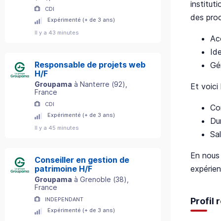
institut
CDI
des pro
Expérimenté (+ de 3 ans)
Il y a 43 minutes
Acc
Id
Responsable de projets web
Gér
H/F
Groupama
à
Nanterre
(
92
)
,
Et voici 
France
CDI
Co
Expérimenté (+ de 3 ans)
Du
Il y a 45 minutes
Sa
En nous 
Conseiller en gestion de
expérien
patrimoine H/F
Groupama
à
Grenoble
(
38
)
,
France
Profil
INDEPENDANT
Expérimenté (+ de 3 ans)