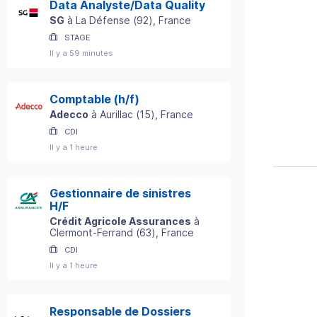
Data Analyste/Data Quality
SG
à
La Défense
(
92
)
, France
STAGE
Il y a 59 minutes
Comptable (h/f)
Adecco
à
Aurillac
(
15
)
, France
CDI
Il y a 1 heure
Gestionnaire de sinistres
H/F
Crédit Agricole Assurances
à
Clermont-Ferrand
(
63
)
, France
CDI
Il y a 1 heure
Responsable de Dossiers