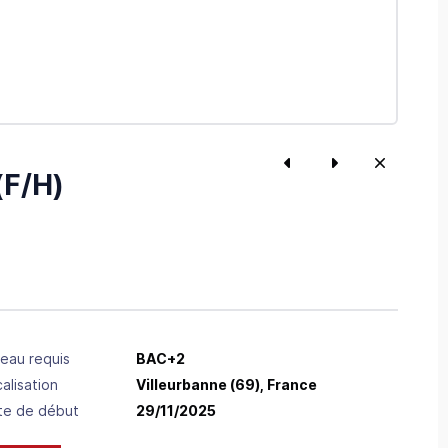
F/H)
eau requis
BAC+2
alisation
Villeurbanne
(69),
France
te de début
29/11/2025