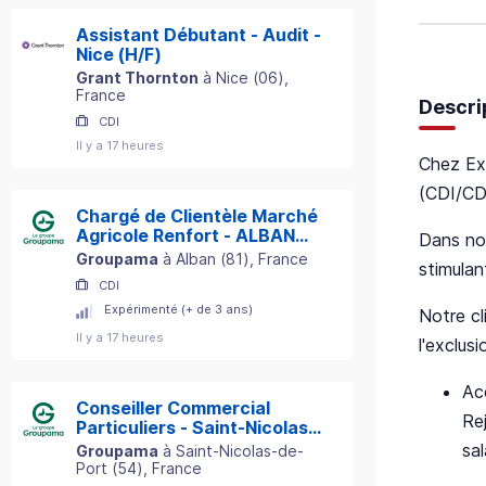
Assistant Débutant - Audit -
Nice (H/F)
Grant Thornton
à
Nice
(
06
)
,
France
Descri
CDI
Il y a 17 heures
Chez Exp
(CDI/CD
Chargé de Clientèle Marché
Agricole Renfort - ALBAN
Dans not
(81) H/F
Groupama
à
Alban
(
81
)
, France
stimulan
CDI
Expérimenté (+ de 3 ans)
Notre cl
Il y a 17 heures
l'exclus
Ac
Conseiller Commercial
Rej
Particuliers - Saint-Nicolas-
de-Port (54) H/F
sa
Groupama
à
Saint-Nicolas-de-
Port
(
54
)
, France