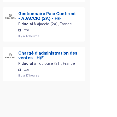
Gestionnaire Paie Confirmé
- AJACCIO (2A) - H/F
Fiducial
à
Ajaccio
(
2A
)
, France
CDI
Il y a 17 heures
Chargé d'administration des
ventes - H/F
Fiducial
à
Toulouse
(
31
)
, France
CDI
Il y a 17 heures