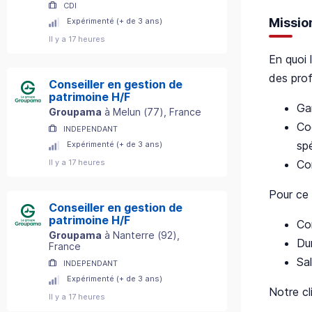
CDI
Missio
Expérimenté (+ de 3 ans)
Il y a 17 heures
En quoi 
des prof
Conseiller en gestion de
patrimoine H/F
Gar
Groupama
à
Melun
(
77
)
, France
Co
INDEPENDANT
sp
Expérimenté (+ de 3 ans)
Co
Il y a 17 heures
Pour ce 
Conseiller en gestion de
patrimoine H/F
Co
Groupama
à
Nanterre
(
92
)
,
Du
France
Sa
INDEPENDANT
Expérimenté (+ de 3 ans)
Notre c
Il y a 17 heures