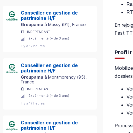
Re
RT
Conseiller en gestion de
patrimoine H/F
En rejoi
Groupama
à
Massy
(
91
)
, France
INDEPENDANT
Fast TT
Expérimenté (+ de 3 ans)
Il y a 17 heures
Profil
Conseiller en gestion de
Mobilize
patrimoine H/F
dossiers
Groupama
à
Montmorency
(
95
)
,
France
Vo
INDEPENDANT
Expérimenté (+ de 3 ans)
Vo
Il y a 17 heures
Vo
Vo
Conseiller en gestion de
Processu
patrimoine H/F