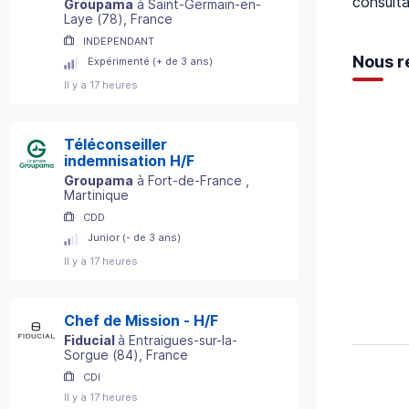
consulta
Groupama
à
Saint-Germain-en-
Laye
(
78
)
, France
INDEPENDANT
Nous r
Expérimenté (+ de 3 ans)
Il y a 17 heures
Téléconseiller
indemnisation H/F
Groupama
à
Fort-de-France
,
Martinique
CDD
Junior (- de 3 ans)
Il y a 17 heures
Chef de Mission - H/F
Fiducial
à
Entraigues-sur-la-
Sorgue
(
84
)
, France
CDI
Il y a 17 heures