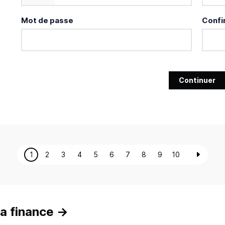
Mot de passe
Confi
Continuer
1
2
3
4
5
6
7
8
9
10
a finance
→