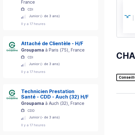
France
CDI
Junior (- de 3 ans)
Il y a 17 heures
Attaché de Clientèle - H/F
Groupama
à
Paris
(
75
)
, France
CHA
CDI
Junior (- de 3 ans)
Il y a 17 heures
Conseill
Technicien Prestation
Santé - CDD - Auch (32) H/F
Groupama
à
Auch
(
32
)
, France
CDD
Junior (- de 3 ans)
Il y a 17 heures