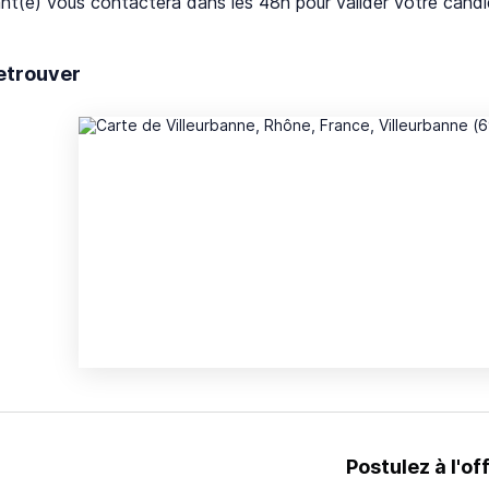
nt(e) vous contactera dans les 48h pour valider votre candi
etrouver
Postulez à l'of