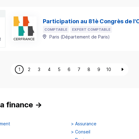
Participation au 81è Congrès de l
COMPTABLE
EXPERT COMPTABLE
Paris
(
Département de Paris
)
E
1
2
3
4
5
6
7
8
9
10
a finance
→
ement
>
Assurance
>
Conseil