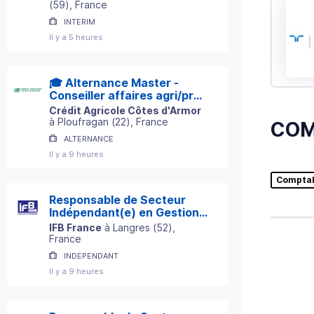
(
59
)
, France
INTERIM
Il y a 5 heures
🎓 Alternance Master -
Conseiller affaires agri/pro
H/F
Crédit Agricole Côtes d'Armor
à
Ploufragan
(
22
)
, France
COM
ALTERNANCE
Il y a 9 heures
Compta
Responsable de Secteur
Indépendant(e) en Gestion
de Patrimoine
IFB France
à
Langres
(
52
)
,
France
INDEPENDANT
Il y a 9 heures