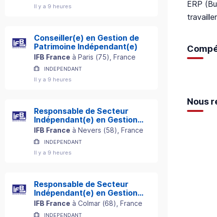
ERP (Bus
Il y a 9 heures
travaill
Conseiller(e) en Gestion de
Patrimoine Indépendant(e)
Compé
IFB France
à
Paris
(
75
)
, France
INDEPENDANT
Il y a 9 heures
Nous r
Responsable de Secteur
Indépendant(e) en Gestion
de Patrimoine
IFB France
à
Nevers
(
58
)
, France
INDEPENDANT
Il y a 9 heures
Responsable de Secteur
Indépendant(e) en Gestion
de Patrimoine
IFB France
à
Colmar
(
68
)
, France
INDEPENDANT