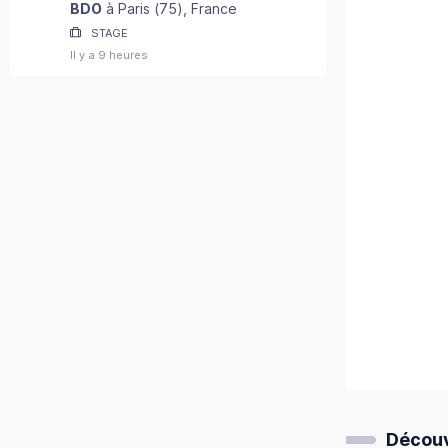
2027) - F/H
BDO
à
Paris
(
75
)
, France
STAGE
Il y a 9 heures
Découv