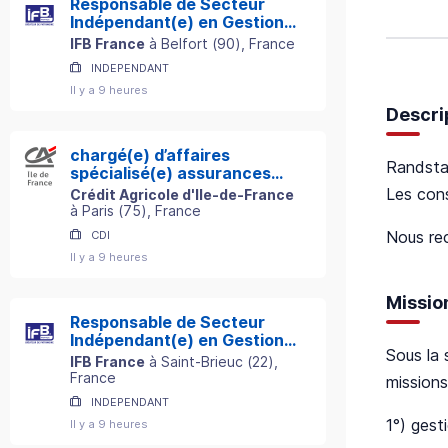
Responsable de Secteur
Indépendant(e) en Gestion
de Patrimoine
IFB France
à
Belfort
(
90
)
, France
INDEPENDANT
Il y a 9 heures
Descri
chargé(e) d’affaires
Randstad
spécialisé(e) assurances
professionnelles h/f
Les con
Crédit Agricole d'Ile-de-France
à
Paris
(
75
)
, France
Nous re
CDI
Il y a 9 heures
Missio
Responsable de Secteur
Indépendant(e) en Gestion
Sous la 
de Patrimoine
IFB France
à
Saint-Brieuc
(
22
)
,
France
missions
INDEPENDANT
1°) gest
Il y a 9 heures