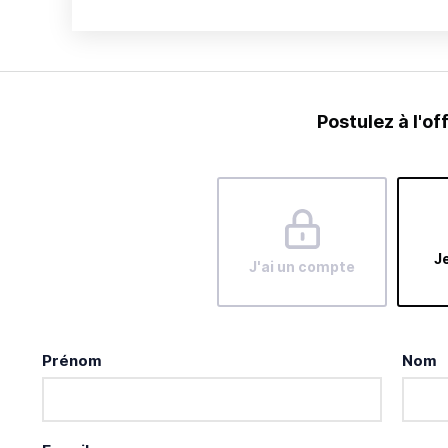
Postulez à l'of
Je
J'ai un compte
Prénom
Nom