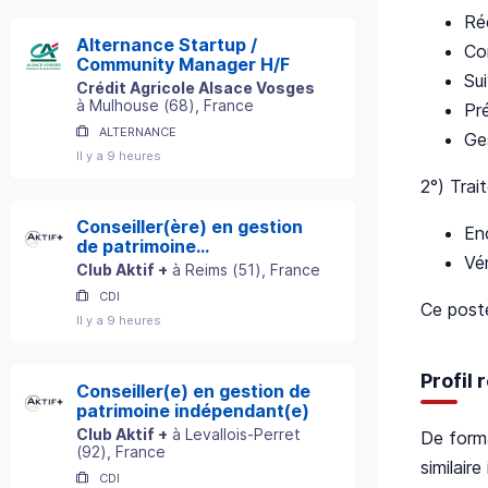
Ré
Alternance Startup /
Co
Community Manager H/F
Sui
Crédit Agricole Alsace Vosges
à
Mulhouse
(
68
)
, France
Pr
ALTERNANCE
Ges
Il y a 9 heures
2°) Trai
Conseiller(ère) en gestion
En
de patrimoine
Vé
indépendant(e)
Club Aktif +
à
Reims
(
51
)
, France
CDI
Ce poste
Il y a 9 heures
Profil
Conseiller(e) en gestion de
patrimoine indépendant(e)
Club Aktif +
à
Levallois-Perret
De forma
(
92
)
, France
similair
CDI