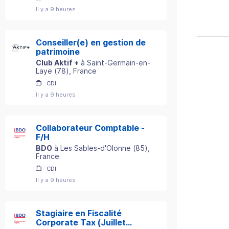
Il y a 9 heures
Conseiller(e) en gestion de
patrimoine
Club Aktif +
à
Saint-Germain-en-
Laye
(
78
)
, France
CDI
Il y a 9 heures
Collaborateur Comptable -
F/H
BDO
à
Les Sables-d'Olonne
(
85
)
,
France
CDI
Il y a 9 heures
Stagiaire en Fiscalité
Corporate Tax (Juillet