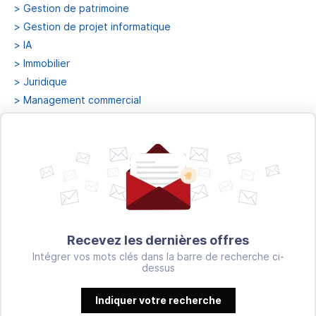
>
Gestion de patrimoine
>
Gestion de projet informatique
>
IA
>
Immobilier
>
Juridique
>
Management commercial
>
Management informatique
>
Marketing et communication
>
Paie
>
Produit
>
QA
>
RH
>
Risk management
Recevez les dernières offres
>
Système et réseaux
Intégrer vos mots clés dans la barre de recherche ci-
dessus
Indiquer votre recherche
OFFRES D'EMPLOI
MEMBRES
ENTREPRISES
MÉTIERS