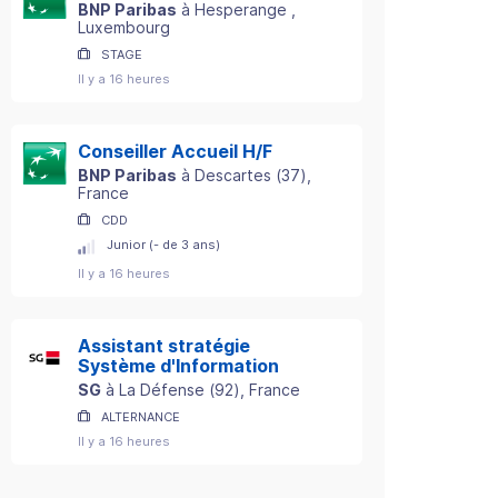
BNP Paribas
à
Hesperange
,
Luxembourg
STAGE
Il y a 16 heures
Conseiller Accueil H/F
BNP Paribas
à
Descartes
(
37
)
,
France
CDD
Junior (- de 3 ans)
Il y a 16 heures
Assistant stratégie
Système d'Information
SG
à
La Défense
(
92
)
, France
ALTERNANCE
Il y a 16 heures