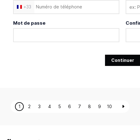
+
33
Mot de passe
Confi
Continuer
1
2
3
4
5
6
7
8
9
10