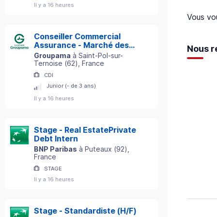
Il y a 16 heures
Vous vou
Conseiller Commercial
Assurance - Marché des
Nous r
Particuliers - Secteur St-
Groupama
à
Saint-Pol-sur-
Pol-sur-Ternoise (62) H/F
Ternoise
(
62
)
, France
CDI
Junior (- de 3 ans)
Il y a 16 heures
Stage - Real EstatePrivate
Debt Intern
BNP Paribas
à
Puteaux
(
92
)
,
France
STAGE
Il y a 16 heures
Stage - Standardiste (H/F)