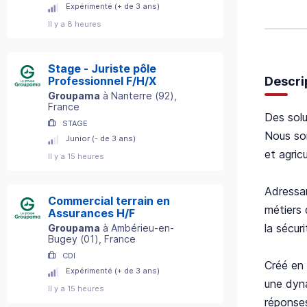
Expérimenté (+ de 3 ans)
Il y a 8 heures
Stage - Juriste pôle
Descri
Professionnel F/H/X
Groupama
à
Nanterre
(
92
)
,
France
Des solu
STAGE
Nous som
Junior (- de 3 ans)
et agric
Il y a 15 heures
Adressan
Commercial terrain en
métiers 
Assurances H/F
la sécur
Groupama
à
Ambérieu-en-
Bugey
(
01
)
, France
CDI
Créé en 
Expérimenté (+ de 3 ans)
une dyna
Il y a 15 heures
réponses