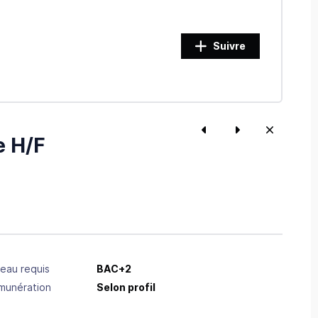
Suivre
e H/F
eau requis
BAC+2
munération
Selon profil