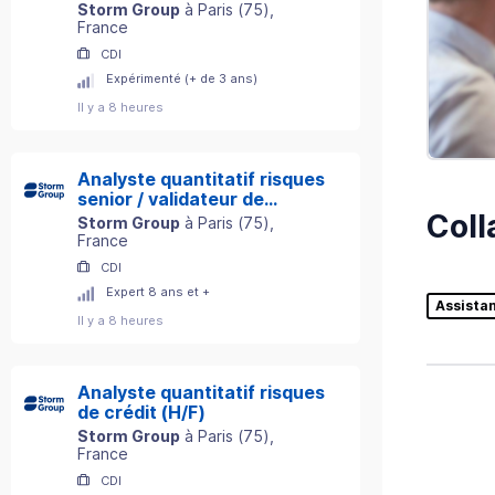
Storm Group
à
Paris
(
75
)
,
France
CDI
Expérimenté (+ de 3 ans)
Il y a 8 heures
Analyste quantitatif risques
senior / validateur de
Coll
modèles (H/F)
Storm Group
à
Paris
(
75
)
,
France
CDI
Expert 8 ans et +
Assistan
Il y a 8 heures
Analyste quantitatif risques
de crédit (H/F)
Storm Group
à
Paris
(
75
)
,
France
CDI