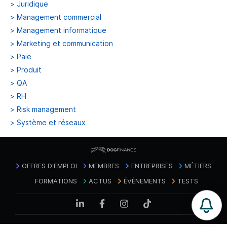
>
Juridique
>
Management commercial
>
Management informatique
>
Marketing et communication
>
Paie
>
Produit
>
QA
>
RH
>
Risk management
>
Système et réseaux
OFFRES D'EMPLOI
MEMBRES
ENTREPRISES
MÉTIERS
FORMATIONS
ACTUS
ÉVÈNEMENTS
TESTS