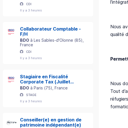
l’intégr
CDI
Il y a 3 heures
Nous av
Collaborateur Comptable -
F/H
qualité 
BDO
à
Les Sables-d'Olonne
(
85
)
,
France
CDI
Permett
Il y a 3 heures
Stagiaire en Fiscalité
Corporate Tax (Juillet
Nous don
2027) - F/H
BDO
à
Paris
(
75
)
, France
Tout d’
STAGE
réfugier
Il y a 3 heures
formation
Conseiller(e) en gestion de
patrimoine indépendant(e)