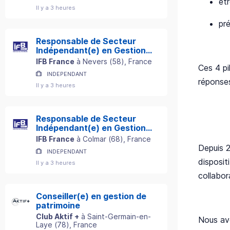
êt
Il y a 3 heures
pré
Responsable de Secteur
Indépendant(e) en Gestion
de Patrimoine
IFB France
à
Nevers
(
58
)
, France
Ces 4 pi
INDEPENDANT
réponses
Il y a 3 heures
Responsable de Secteur
Indépendant(e) en Gestion
de Patrimoine
IFB France
à
Colmar
(
68
)
, France
Depuis 2
INDEPENDANT
disposit
Il y a 3 heures
collabor
Conseiller(e) en gestion de
patrimoine
Club Aktif +
à
Saint-Germain-en-
Nous av
Laye
(
78
)
, France