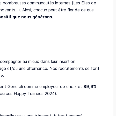
os nombreuses communautés internes (Les Elles de
ovants…). Ainsi, chacun peut être fier de ce que
positif que nous générons.
ccompagner au mieux dans leur insertion
ge et/ou une alternance. Nos recrutements se font
». ​
nt Generali comme employeur de choix et
89,9%
sources Happy Trainees 2024). ​
ionnelle : missions à impact, tutorat engagé,