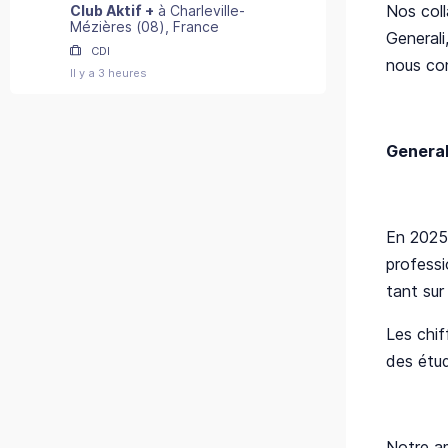
Nos col
Club Aktif +
à
Charleville-
Mézières
(
08
)
, France
Generali
CDI
nous co
Il y a 3 heures
General
En 2025,
professi
tant sur
Les chif
des étud
Notre am