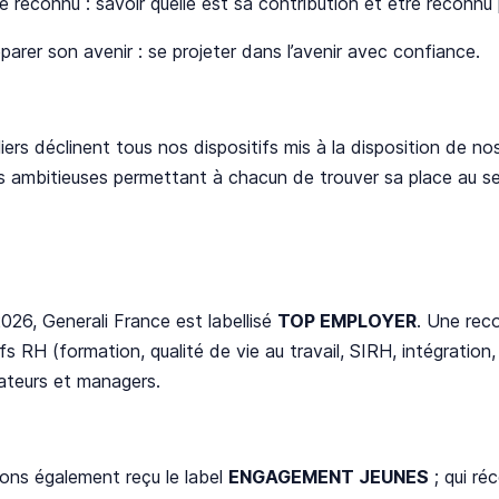
re reconnu : savoir quelle est sa contribution et être recon
parer son avenir : se projeter dans l’avenir avec confiance. ​
liers déclinent tous nos dispositifs mis à la disposition de n
 ambitieuses permettant à chacun de trouver sa place au sein
026, Generali France est labellisé
TOP EMPLOYER
. Une reco
ifs RH (formation, qualité de vie au travail, SIRH, intégrat
ateurs et managers. ​
ons également reçu le label
ENGAGEMENT JEUNES
; qui ré