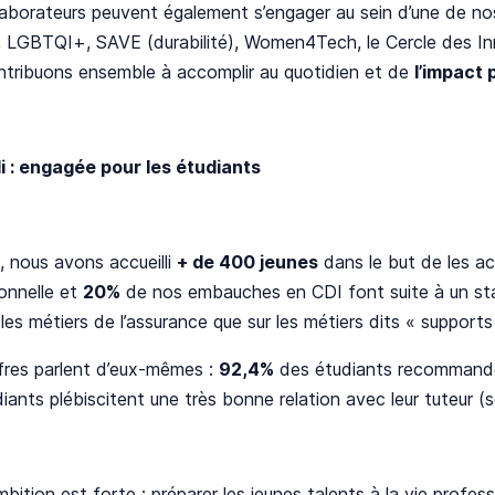
laborateurs peuvent également s’engager au sein d’une de n
, LGBTQI+, SAVE (durabilité), Women4Tech, le Cercle des Inn
ntribuons ensemble à accomplir au quotidien et de
l’impact 
i : engagée pour les étudiants
 nous avons accueilli
+ de 400 jeunes
dans le but de les a
onnelle et
20%
de nos embauches en CDI font suite à un sta
 les métiers de l’assurance que sur les métiers dits « supports 
fres parlent d’eux-mêmes :
92,4%
des étudiants recommande
iants plébiscitent une très bonne relation avec leur tuteur (
bition est forte : préparer les jeunes talents à la vie profess