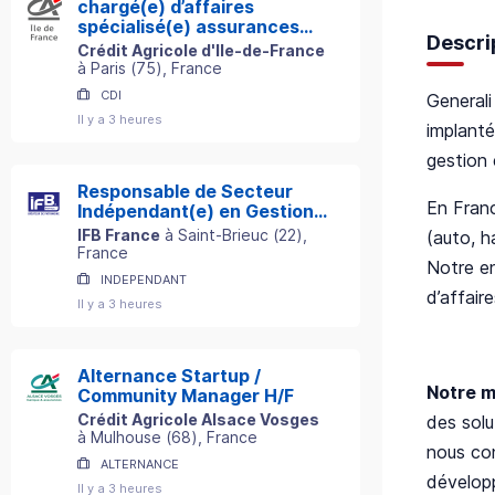
chargé(e) d’affaires
spécialisé(e) assurances
Descri
professionnelles h/f
Crédit Agricole d'Ile-de-France
à
Paris
(
75
)
, France
CDI
Generali
Il y a 3 heures
implanté
gestion 
Responsable de Secteur
En Fran
Indépendant(e) en Gestion
de Patrimoine
IFB France
à
Saint-Brieuc
(
22
)
,
(auto, h
France
Notre en
INDEPENDANT
d’affaire
Il y a 3 heures
Alternance Startup /
Notre m
Community Manager H/F
Crédit Agricole Alsace Vosges
des solu
à
Mulhouse
(
68
)
, France
nous co
ALTERNANCE
dévelop
Il y a 3 heures