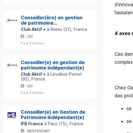
d’innova
l’assura
Conseiller(ère) en gestion
de patrimoine
indépendant(e)
Club Aktif +
à
Reims
(
51
)
, France
4 axes 
CDI
Il y a 3 heures
Ces dern
complexe
Conseiller(e) en gestion de
patrimoine indépendant(e)
Club Aktif +
à
Levallois-Perret
(
92
)
, France
CDI
Chez Gen
Il y a 3 heures
des prob
se 
Conseiller(e) en Gestion de
Patrimoine Indépendant(e)
se
IFB France
à
Paris
(
75
)
, France
INDEPENDANT