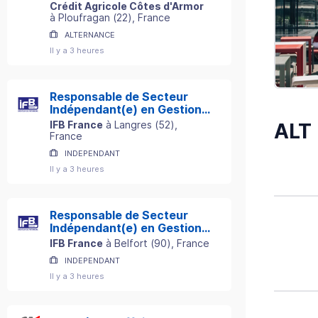
H/F
Crédit Agricole Côtes d'Armor
à
Ploufragan
(
22
)
, France
ALTERNANCE
Il y a 3 heures
Responsable de Secteur
Indépendant(e) en Gestion
de Patrimoine
IFB France
à
Langres
(
52
)
,
ALT
France
INDEPENDANT
Il y a 3 heures
Responsable de Secteur
Indépendant(e) en Gestion
de Patrimoine
IFB France
à
Belfort
(
90
)
, France
INDEPENDANT
Il y a 3 heures