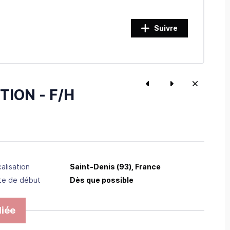
Suivre
TION - F/H
alisation
Saint-Denis
(93),
France
te de début
Dès que possible
iée