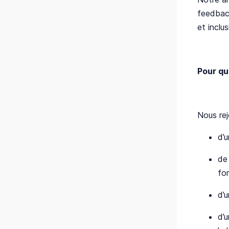
feedback
et inclusi
Pour qu
Nous rejo
d’
de
for
d’u
d’u