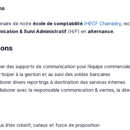
ns
enaire de notre
école de comptabilité
IHECF Chambéry
, re
cation & Suivi Administratif
(H/F) en
alternance
.
ions
éer des supports de communication pour l’équipe commercial
ticiper à la gestion et au suivi des soldes bancaires
borer divers reportings à destination des services internes
llaborer avec la responsable communication & ventes, la direc
s êtes créatif, curieux et force de proposition