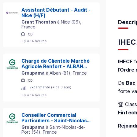
Assistant Débutant - Audit -
Nice (H/F)
Descri
Grant Thornton
à
Nice
(
06
)
,
France
CDI
IHECF
Il y a 14 heures
Chargé de Clientèle Marché
IHECF
f
Agricole Renfort - ALBAN
l’
Ordre 
(81) H/F
Groupama
à
Alban
(
81
)
, France
CDI
De
Bac
Expérimenté (+ de 3 ans)
forte va
Il y a 14 heures
🏆 Clas
FinTec
Conseiller Commercial
Particuliers - Saint-Nicolas-
Rejoindr
de-Port (54) H/F
Groupama
à
Saint-Nicolas-de-
Port
(
54
)
, France