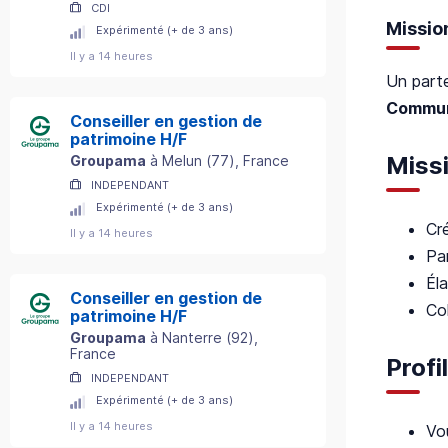
CDI
Missio
Expérimenté (+ de 3 ans)
Il y a 14 heures
Un part
Communi
Conseiller en gestion de
patrimoine H/F
Miss
Groupama
à
Melun
(
77
)
, France
INDEPENDANT
Expérimenté (+ de 3 ans)
Cr
Il y a 14 heures
Par
Éla
Conseiller en gestion de
Co
patrimoine H/F
Groupama
à
Nanterre
(
92
)
,
France
Profil
INDEPENDANT
Expérimenté (+ de 3 ans)
Il y a 14 heures
Vou