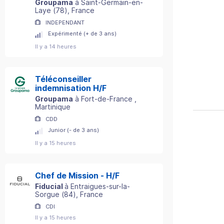
Groupama
à
Saint-Germain-en-
Laye
(
78
)
, France
INDEPENDANT
Expérimenté (+ de 3 ans)
Il y a 14 heures
Téléconseiller
indemnisation H/F
Groupama
à
Fort-de-France
,
Martinique
CDD
Junior (- de 3 ans)
Il y a 15 heures
Chef de Mission - H/F
Fiducial
à
Entraigues-sur-la-
Sorgue
(
84
)
, France
CDI
Il y a 15 heures