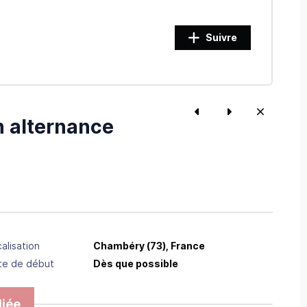
Suivre
en alternance
alisation
Chambéry
(73),
France
te de début
Dès que possible
iée