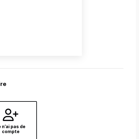
fre
 n’ai pas de
compte