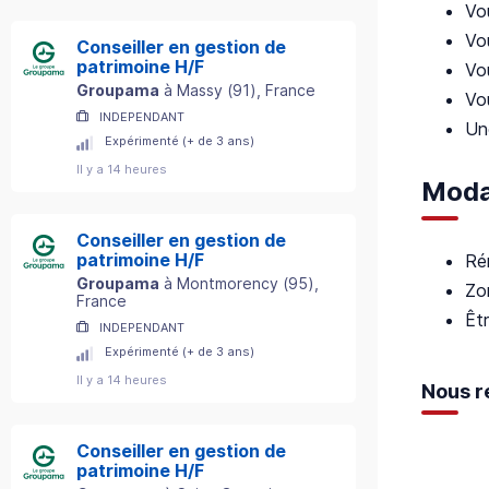
Vo
Vo
Conseiller en gestion de
patrimoine H/F
Vou
Groupama
à
Massy
(
91
)
, France
Vou
INDEPENDANT
Un
Expérimenté (+ de 3 ans)
Il y a 14 heures
Modal
Conseiller en gestion de
patrimoine H/F
Ré
Groupama
à
Montmorency
(
95
)
,
Zo
France
Êtr
INDEPENDANT
Expérimenté (+ de 3 ans)
Il y a 14 heures
Nous r
Conseiller en gestion de
patrimoine H/F