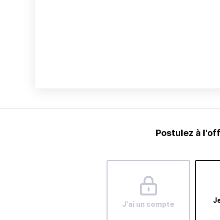
Postulez à l'of
Je
J'ai un compte