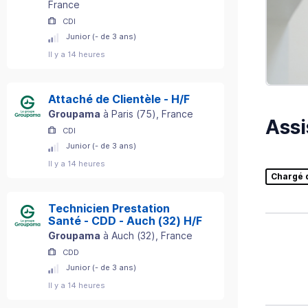
France
CDI
Junior (- de 3 ans)
Il y a 14 heures
Attaché de Clientèle - H/F
Groupama
à
Paris
(
75
)
, France
Assi
CDI
Junior (- de 3 ans)
Il y a 14 heures
Chargé 
Technicien Prestation
Santé - CDD - Auch (32) H/F
Groupama
à
Auch
(
32
)
, France
CDD
Junior (- de 3 ans)
Il y a 14 heures