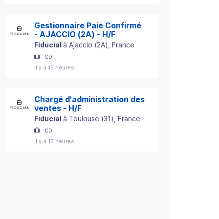
Gestionnaire Paie Confirmé
- AJACCIO (2A) - H/F
Fiducial
à
Ajaccio
(
2A
)
, France
CDI
Il y a 15 heures
Chargé d'administration des
ventes - H/F
Fiducial
à
Toulouse
(
31
)
, France
CDI
Il y a 15 heures