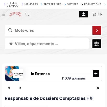
OFFRES
MEMBRES
ENTREPRISES
MÉTIERS
FORMATIONS
D'EMPLOI
Recherche
FR
Villes, départements ...
In Extenso
11039 abonnés
Responsable de Dossiers Comptables H/F