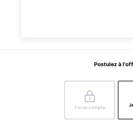
Postulez à l'of
Je
J'ai un compte