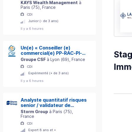
KAYS Wealth Management
à
Paris
(
75
)
, France
CDI
Junior (- de 3 ans)
Il y a 6 heures
Un(e) « Conseiller (e)
Sta
commercial(e) PP-RAC-PI-
ADE »
Groupe CSF
à
Lyon
(
69
)
, France
Immo
CDI
Expérimenté (+ de 3 ans)
Il y a 6 heures
Analyste quantitatif risques
senior / validateur de
modèles (H/F)
Storm Group
à
Paris
(
75
)
,
France
CDI
Expert 8 ans et +