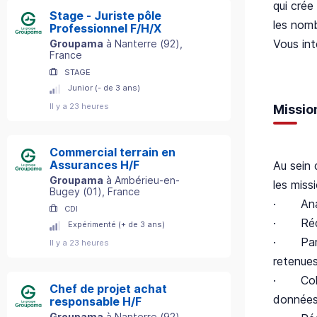
qui crée
Stage - Juriste pôle
les nomb
Professionnel F/H/X
Vous int
Groupama
à
Nanterre
(
92
)
,
France
STAGE
Junior (- de 3 ans)
Il y a 23 heures
Missio
Commercial terrain en
Assurances H/F
Au sein 
Groupama
à
Ambérieu-en-
les miss
Bugey
(
01
)
, France
· Analy
CDI
· Rédig
Expérimenté (+ de 3 ans)
· Parti
Il y a 23 heures
retenue
· Collec
Chef de projet achat
données
responsable H/F
Groupama
à
Nanterre
(
92
)
,