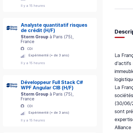
Il y a 15 heures
Analyste quantitatif risques
de crédit (H/F)
Descri
Storm Group
à
Paris
(
75
)
,
France
CDI
La Franç
Expérimenté (+ de 3 ans)
d'actifs
Il y a 15 heures
immeuble
logistiqu
Développeur Full Stack C#
La Franç
WPF Angular CIB (H/F)
Storm Group
à
Paris
(
75
)
,
sociétés
France
(30/06/2
CDI
sont pré
Expérimenté (+ de 3 ans)
expertis
Il y a 15 heures
Alliance