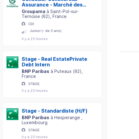
Assurance - Marché des
Particuliers - Secteur St-
Groupama
à
Saint-Pol-sur-
Pol-sur-Ternoise (62) H/F
Ternoise
(
62
)
, France
CDI
Junior (- de 3 ans)
Il y a 23 heures
Stage - Real EstatePrivate
Debt Intern
BNP Paribas
à
Puteaux
(
92
)
,
France
STAGE
Il y a 23 heures
Stage - Standardiste (H/F)
BNP Paribas
à
Hesperange
,
Luxembourg
STAGE
Il y a 23 heures