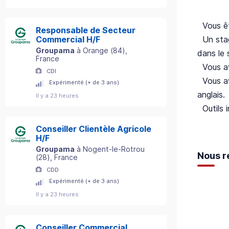
Vous êt
Responsable de Secteur
Un stage
Commercial H/F
Groupama
à
Orange
(
84
)
,
dans le 
France
Vous ave
CDI
Vous ave
Expérimenté (+ de 3 ans)
anglais.
Il y a 23 heures
Outils 
Conseiller Clientèle Agricole
H/F
Groupama
à
Nogent-le-Rotrou
Nous r
(
28
)
, France
CDD
Expérimenté (+ de 3 ans)
Il y a 23 heures
Conseiller Commercial