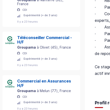
· Réali
France
· Partic
CDI
· Coordo
Expérimenté (+ de 3 ans)
experts,
Il y a 23 heures
· Assure
· Partic
Téléconseiller Commercial -
· Partic
H/F
· Assure
Groupama
à
Olivet
(
45
)
, France
de repo
CDI
Expérimenté (+ de 3 ans)
Il y a 23 heures
Ce stage
actif im
Commercial en Assurances
H/F
Groupama
à
Melun
(
77
)
, France
CDI
Profil
Expérimenté (+ de 3 ans)
Il y a 23 heures