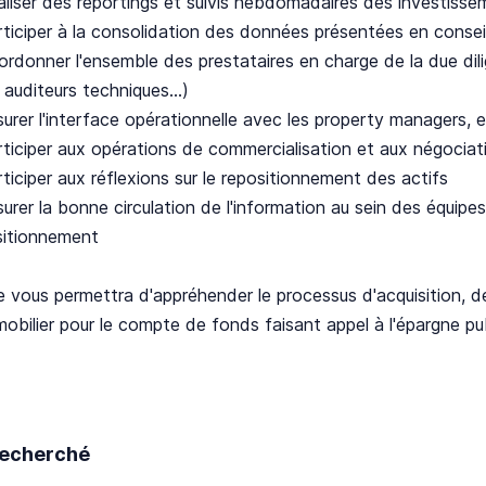
ser des reportings et suivis hebdomadaires des investisse
iper à la consolidation des données présentées en conseil
nner l'ensemble des prestataires en charge de la due dilig
 auditeurs techniques...)
r l'interface opérationnelle avec les property managers, ex
iper aux opérations de commercialisation et aux négociati
iper aux réflexions sur le repositionnement des actifs
r la bonne circulation de l'information au sein des équipes 
sitionnement
 vous permettra d'appréhender le processus d'acquisition, d
mobilier pour le compte de fonds faisant appel à l'épargne pub
 recherché