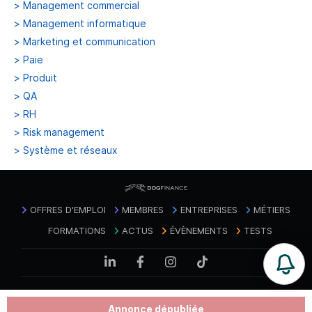
>
Management commercial
>
Management informatique
>
Marketing et communication
>
Paie
>
Produit
>
QA
>
RH
>
Risk management
>
Système et réseaux
OFFRES D'EMPLOI
MEMBRES
ENTREPRISES
MÉTIERS
FORMATIONS
ACTUS
ÉVÈNEMENTS
TESTS
Mentions
Politique de confidentialité des
Contact
|
|
CGU
|
Annonce dépubliée
légales
données