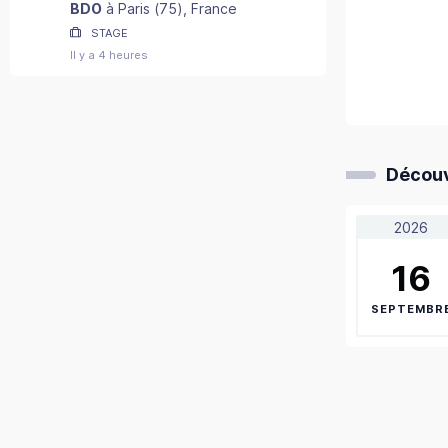
2027) - F/H
BDO
à
Paris
(
75
)
, France
STAGE
Il y a 4 heures
Découv
2026
16
SEPTEMBR