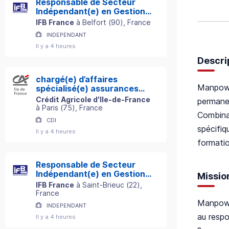
Responsable de Secteur
Indépendant(e) en Gestion
de Patrimoine
IFB France
à
Belfort
(
90
)
, France
INDEPENDANT
Il y a 4 heures
Descri
chargé(e) d’affaires
Manpowe
spécialisé(e) assurances
professionnelles h/f
Crédit Agricole d'Ile-de-France
permane
à
Paris
(
75
)
, France
Combina
CDI
spécifiq
Il y a 4 heures
formatio
Responsable de Secteur
Indépendant(e) en Gestion
Missio
de Patrimoine
IFB France
à
Saint-Brieuc
(
22
)
,
France
Manpowe
INDEPENDANT
au respo
Il y a 4 heures