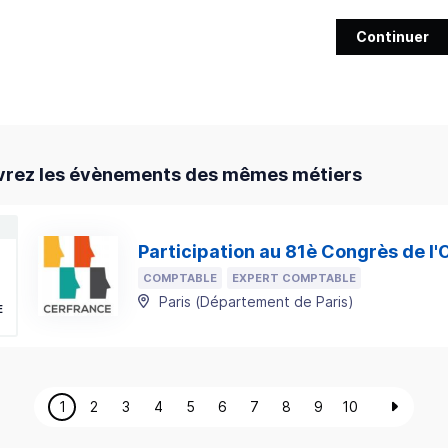
Continuer
rez les évènements des mêmes métiers
Participation au 81è Congrès de l
COMPTABLE
EXPERT COMPTABLE
Paris
(
Département de Paris
)
E
1
2
3
4
5
6
7
8
9
10