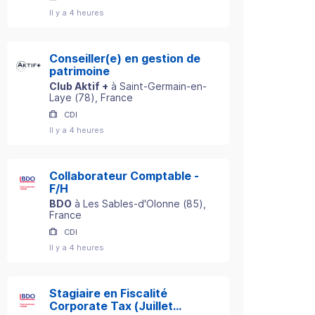
Il y a 4 heures
Conseiller(e) en gestion de
patrimoine
Club Aktif +
à
Saint-Germain-en-
Laye
(
78
)
, France
CDI
Il y a 4 heures
Collaborateur Comptable -
F/H
BDO
à
Les Sables-d'Olonne
(
85
)
,
France
CDI
Il y a 4 heures
Stagiaire en Fiscalité
Corporate Tax (Juillet