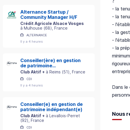
?
- la ten
Alternance Startup /
- la ten
Community Manager H/F
Crédit Agricole Alsace Vosges
- l'étab
à
Mulhouse
(
68
)
, France
- la ges
ALTERNANCE
- l'étab
Il y a 4 heures
- la pré
minimum)
Conseiller(ère) en gestion
rigoureu
de patrimoine
indépendant(e)
entrepri
Club Aktif +
à
Reims
(
51
)
, France
CDI
Il y a 4 heures
Dans le 
personn
Conseiller(e) en gestion de
patrimoine indépendant(e)
Nous r
Club Aktif +
à
Levallois-Perret
(
92
)
, France
CDI