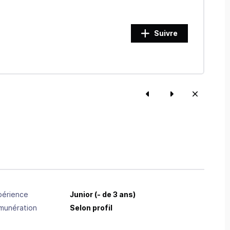
Suivre
périence
Junior (- de 3 ans)
munération
Selon profil