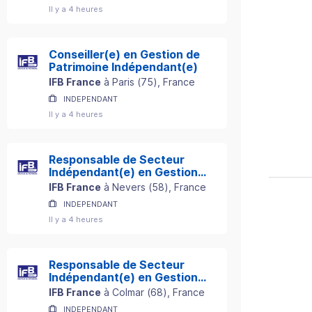
Il y a 4 heures
Conseiller(e) en Gestion de
Patrimoine Indépendant(e)
IFB France
à
Paris
(
75
)
, France
INDEPENDANT
Il y a 4 heures
Responsable de Secteur
Indépendant(e) en Gestion
de Patrimoine
IFB France
à
Nevers
(
58
)
, France
INDEPENDANT
Il y a 4 heures
Responsable de Secteur
Indépendant(e) en Gestion
de Patrimoine
IFB France
à
Colmar
(
68
)
, France
INDEPENDANT