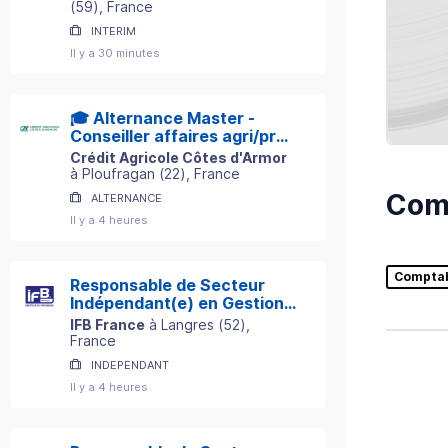
(
59
)
, France
INTERIM
Il y a 30 minutes
🎓 Alternance Master -
Conseiller affaires agri/pro
H/F
Crédit Agricole Côtes d'Armor
à
Ploufragan
(
22
)
, France
Comp
ALTERNANCE
Il y a 4 heures
Compta
Responsable de Secteur
Indépendant(e) en Gestion
de Patrimoine
IFB France
à
Langres
(
52
)
,
France
INDEPENDANT
Il y a 4 heures