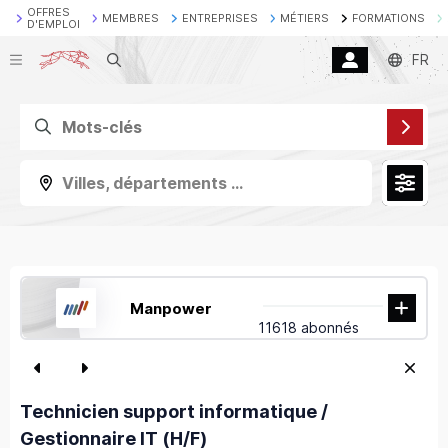
OFFRES
MEMBRES
ENTREPRISES
MÉTIERS
FORMATIONS
D'EMPLOI
Recherche
FR
Villes, départements ...
Manpower
11618 abonnés
Technicien support informatique /
Gestionnaire IT (H/F)