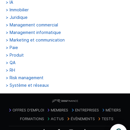
>
IA
>
Immobilier
>
Juridique
>
Management commercial
>
Management informatique
>
Marketing et communication
>
Paie
>
Produit
>
QA
>
RH
>
Risk management
>
Système et réseaux
OFFRES D'EMPLOI
MEMBRES
ENTREPRISES
MÉTIERS
FORMATIONS
ACTUS
ÉVÈNEMENTS
TESTS