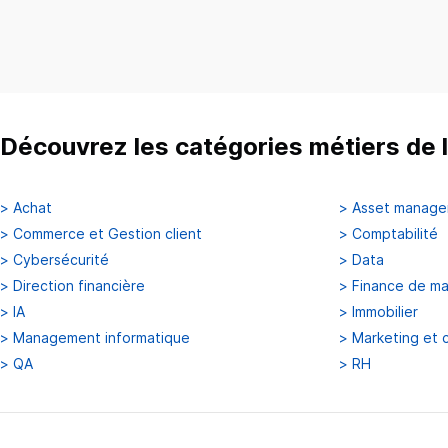
Découvrez les catégories métiers de l
>
Achat
>
Asset manag
>
Commerce et Gestion client
>
Comptabilité
>
Cybersécurité
>
Data
>
Direction financière
>
Finance de m
>
IA
>
Immobilier
>
Management informatique
>
Marketing et 
>
QA
>
RH