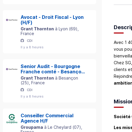
Avocat - Droit Fiscal - Lyon
(H/F)
Descri
Grant Thornton
à
Lyon
(
69
)
,
France
CDI
Avec 1 4
Il y a 8 heures
vous pou
bienveil
Chez SG, 
Senior Audit - Bourgogne
clients 
Franche comté - Besançon
Rejoindre
(H/F)
Grant Thornton
à
Besançon
(
25
)
, France
ambitio
CDI
Il y a 8 heures
Missio
Conseiller Commercial
Société 
Agence H/F
Groupama
à
Le Cheylard
(
07
)
,
Les miss
France