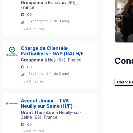
Groupama
à
Beauvais
(
60
)
,
France
CDI
Expérimenté (+ de 3 ans)
Il y a 8 heures
Chargé de Clientèle
Particuliers - NAY (64) H/F
Cons
Groupama
à
Nay
(
64
)
, France
CDI
Expérimenté (+ de 3 ans)
Il y a 8 heures
Chargé 
Avocat Junior – TVA –
Neuilly sur Seine (H/F)
Grant Thornton
à
Neuilly-sur-
Seine
(
92
)
, France
CDI
Il y a 8 heures