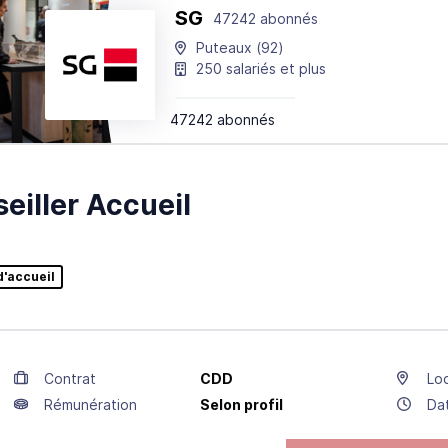
SG
47242 abonnés
Puteaux
(92)
250 salariés et plus
47242 abonnés
eiller Accueil
d'accueil
Contrat
CDD
Loc
Rémunération
Selon profil
Da