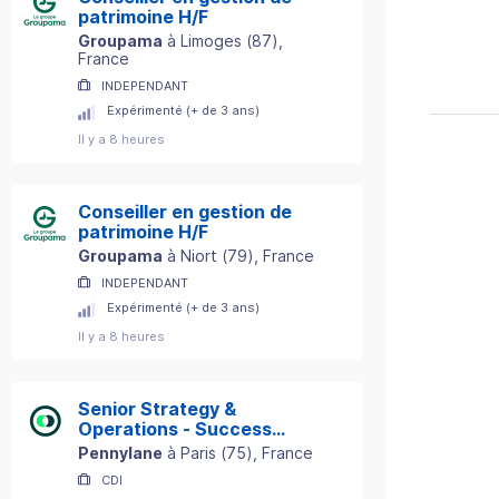
patrimoine H/F
Groupama
à
Limoges
(
87
)
,
France
INDEPENDANT
Expérimenté (+ de 3 ans)
Il y a 8 heures
Conseiller en gestion de
patrimoine H/F
Groupama
à
Niort
(
79
)
, France
INDEPENDANT
Expérimenté (+ de 3 ans)
Il y a 8 heures
Senior Strategy &
Operations - Success
Department
Pennylane
à
Paris
(
75
)
, France
CDI