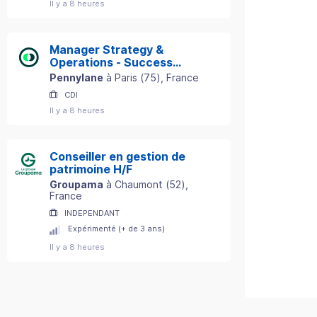
Il y a 8 heures
Manager Strategy &
Operations - Success
Department
Pennylane
à
Paris
(
75
)
, France
CDI
Il y a 8 heures
Conseiller en gestion de
patrimoine H/F
Groupama
à
Chaumont
(
52
)
,
France
INDEPENDANT
Expérimenté (+ de 3 ans)
Il y a 8 heures