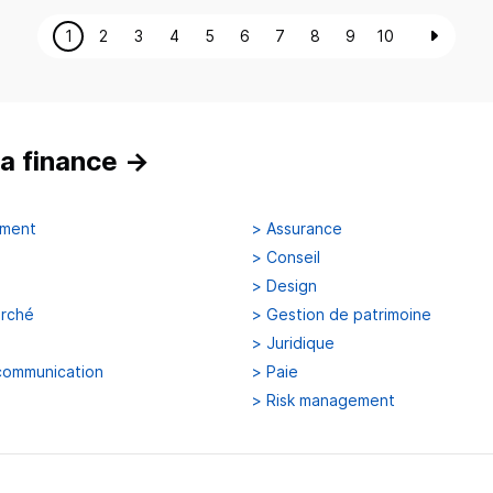
1
2
3
4
5
6
7
8
9
10
a finance
→
ement
>
Assurance
>
Conseil
>
Design
arché
>
Gestion de patrimoine
>
Juridique
communication
>
Paie
>
Risk management