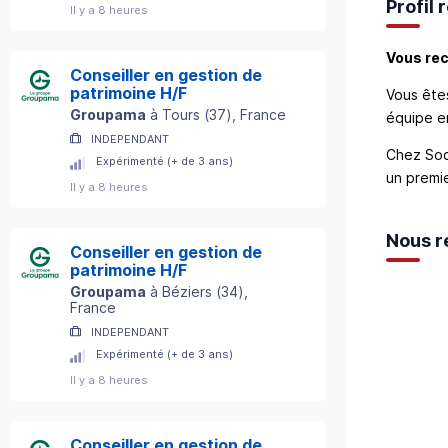
Profil
Il y a 8 heures
Vous rec
Conseiller en gestion de
patrimoine H/F
Vous ête
Groupama
à
Tours
(
37
)
, France
équipe e
INDEPENDANT
Chez Soc
Expérimenté (+ de 3 ans)
un premie
Il y a 8 heures
Nous r
Conseiller en gestion de
patrimoine H/F
Groupama
à
Béziers
(
34
)
,
France
INDEPENDANT
Expérimenté (+ de 3 ans)
Il y a 8 heures
Conseiller en gestion de