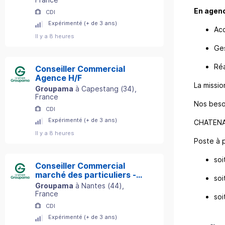
En agenc
CDI
Expérimenté (+ de 3 ans)
Acc
Il y a 8 heures
Ges
Réa
Conseiller Commercial
Agence H/F
La missio
Groupama
à
Capestang
(
34
)
,
France
Nos beso
CDI
Expérimenté (+ de 3 ans)
CHATENAY
Il y a 8 heures
Poste à p
soi
Conseiller Commercial
marché des particuliers -
soi
Département 44 H/F
Groupama
à
Nantes
(
44
)
,
France
soi
CDI
Expérimenté (+ de 3 ans)