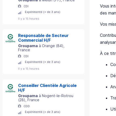
Vous int
CDI
Expérimenté (+ de 3 ans)
des mana
Il y a 15 heures
Vos mis
Contribu
Responsable de Secteur
Commercial H/F
analysan
Groupama
à
Orange
(
84
)
,
France
À ce titr
CDI
Expérimenté (+ de 3 ans)
Co
Il y a 15 heures
Déf
Conseiller Clientèle Agricole
An
H/F
Groupama
à
Nogent-le-Rotrou
Tra
(
28
)
, France
CDD
Ut
Expérimenté (+ de 3 ans)