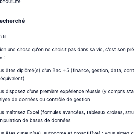
bYourLife
 recherché
ofil
 bien une chose qu'on ne choisit pas dans sa vie, c'est son p
» :
us êtes diplômé(e) d'un Bac +5 (finance, gestion, data, cont
 équivalent)
us disposez d'une première expérience réussie (y compris stage
alyse de données ou contrôle de gestion
us maîtrisez Excel (formules avancées, tableaux croisés, stru
nipulation de bases de données
us êtes curieux(se), autonome et proactif(ve) : vous aimez c