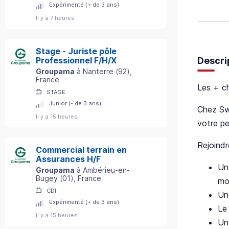
Expérimenté (+ de 3 ans)
Il y a 7 heures
Stage - Juriste pôle
Descri
Professionnel F/H/X
Groupama
à
Nanterre
(
92
)
,
France
Les + c
STAGE
Junior (- de 3 ans)
Chez Swi
Il y a 15 heures
votre pe
Rejoindr
Commercial terrain en
Assurances H/F
Un
Groupama
à
Ambérieu-en-
Bugey
(
01
)
, France
mob
CDI
Une
Expérimenté (+ de 3 ans)
Le
Il y a 15 heures
Un