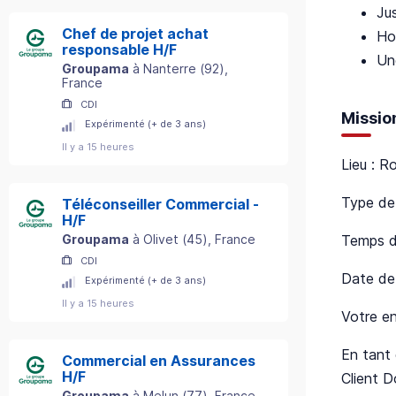
Jus
Chef de projet achat
Ho
responsable H/F
Un
Groupama
à
Nanterre
(
92
)
,
France
CDI
Missio
Expérimenté (+ de 3 ans)
Il y a 15 heures
Lieu : R
Type de 
Téléconseiller Commercial -
H/F
Temps de
Groupama
à
Olivet
(
45
)
, France
CDI
Date de
Expérimenté (+ de 3 ans)
Il y a 15 heures
Votre en
En tant 
Commercial en Assurances
H/F
Client 
Groupama
à
Melun
(
77
)
, France