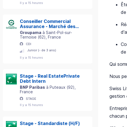
Il y a 15 heures
Ête
de
Conseiller Commercial
Ré
Assurance - Marché des
Particuliers - Secteur St-
d'
Groupama
à
Saint-Pol-sur-
Pol-sur-Ternoise (62) H/F
Ternoise
(
62
)
, France
Co
CDI
Junior (- de 3 ans)
de
Il y a 15 heures
Qui som
Stage - Real EstatePrivate
Nous per
Debt Intern
BNP Paribas
à
Puteaux
(
92
)
,
Swiss Li
France
gestion 
STAGE
Il y a 15 heures
Entrepri
chacun p
Stage - Standardiste (H/F)