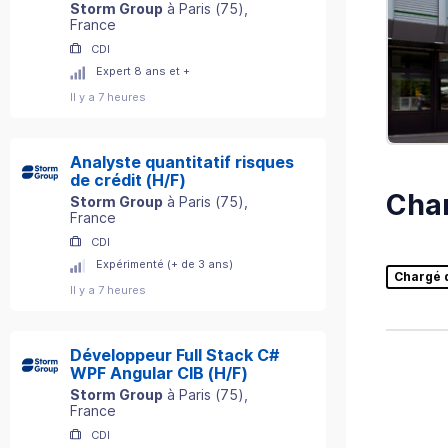
modèles (H/F)
Storm Group
à
Paris
(
75
)
,
France
CDI
Expert 8 ans et +
Il y a 7 heures
Analyste quantitatif risques
de crédit (H/F)
Char
Storm Group
à
Paris
(
75
)
,
France
CDI
Expérimenté (+ de 3 ans)
Chargé d
Il y a 7 heures
Développeur Full Stack C#
WPF Angular CIB (H/F)
Storm Group
à
Paris
(
75
)
,
France
CDI