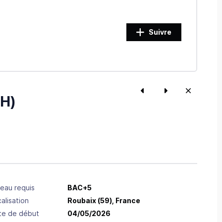
Suivre
/H)
eau requis
BAC+5
alisation
Roubaix
(59),
France
te de début
04/05/2026