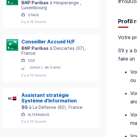
#YourJo
BNP Paribas
à
Hesperange
,
Luxembourg
STAGE
Profil
Il y a 15 heures
Votre pr
Conseiller Accueil H/F
BNP Paribas
à
Descartes
(
37
)
,
S'il y a
France
faire un 
CDD
Junior (- de 3 ans)
Vo
Il y a 15 heures
ou
Vo
Assistant stratégie
Système d'Information
an
SG
à
La Défense
(
92
)
, France
Vo
ALTERNANCE
Il y a 15 heures
ma
Vo