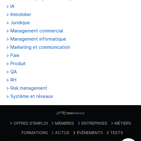
>
IA
>
Immobilier
>
Juridique
>
Management commercial
>
Management informatique
>
Marketing et communication
>
Paie
>
Produit
>
QA
>
RH
>
Risk management
>
Système et réseaux
OFFRES D'EMPLOI
MEMBRES
ENTREPRISES
MÉTIERS
FORMATIONS
ACTUS
ÉVÈNEMENTS
TESTS