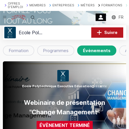
OFFRES
MEMBRES
ENTREPRISES
MÉTIERS
FORMATIONS
D'EMPLOI
FR
Recherche
Ecole Polytechnique Executive Education
Suivre
Formation
Programmes
Évènements
A
Ecole Polytechnique Executive Education
présente
Webinaire de présentation
"Change Management"
ÉVÈNEMENT TERMINÉ